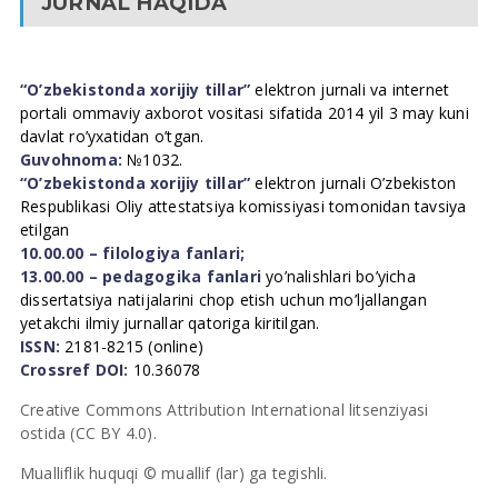
JURNAL HAQIDA
“O’zbekistonda xorijiy tillar”
elektron jurnali va internet
portali ommaviy axborot vositasi sifatida 2014 yil 3 may kuni
davlat ro’yxatidan o’tgan.
Guvohnoma:
№1032.
“O’zbekistonda xorijiy tillar”
elektron jurnali O’zbekiston
Respublikasi Oliy attestatsiya komissiyasi tomonidan tavsiya
etilgan
10.00.00 – filologiya fanlari;
13.00.00 – pedagogika fanlari
yo’nalishlari bo’yicha
dissertatsiya natijalarini chop etish uchun mo’ljallangan
yetakchi ilmiy jurnallar qatoriga kiritilgan.
ISSN:
2181-8215 (online)
Crossref DOI:
10.36078
Creative Commons Attribution International litsenziyasi
ostida (CC BY 4.0).
Mualliflik huquqi © muallif (lar) ga tegishli.