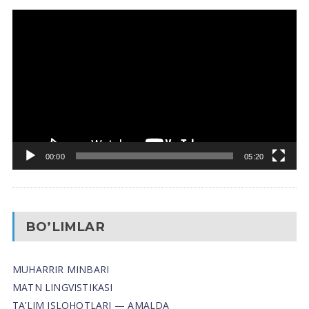
Video
Pleyer
00:00
05:20
BO’LIMLAR
MUHARRIR MINBARI
MATN LINGVISTIKASI
TA’LIM ISLOHOTLARI — AMALDA