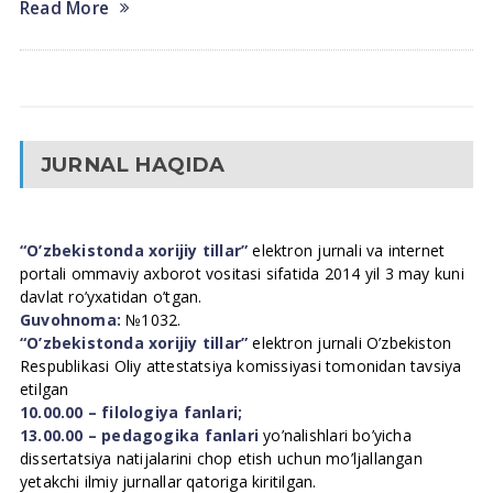
Read More
JURNAL HAQIDA
“O’zbekistonda xorijiy tillar”
elektron jurnali va internet
portali ommaviy axborot vositasi sifatida 2014 yil 3 may kuni
davlat ro’yxatidan o’tgan.
Guvohnoma:
№1032.
“O’zbekistonda xorijiy tillar”
elektron jurnali O’zbekiston
Respublikasi Oliy attestatsiya komissiyasi tomonidan tavsiya
etilgan
10.00.00 – filologiya fanlari;
13.00.00 – pedagogika fanlari
yo’nalishlari bo’yicha
dissertatsiya natijalarini chop etish uchun mo’ljallangan
yetakchi ilmiy jurnallar qatoriga kiritilgan.