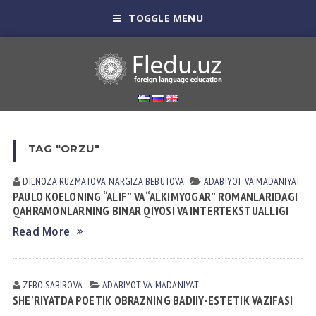
TOGGLE MENU
TAG "ORZU"
DILNOZA RUZMАTOVА
,
NARGIZA BEBUTOVA
АDАBIYOT VА MАDАNIYAT
PAULO KOELONING “ALIF” VA “ALKIMYOGAR” ROMANLARIDAGI
QAHRAMONLARNING BINAR QIYOSI VA INTERTEKSTUALLIGI
Read More
ZEBO SАBIROVА
АDАBIYOT VА MАDАNIYAT
SHE’RIYATDA POETIK OBRAZNING BADIIY-ESTETIK VAZIFASI