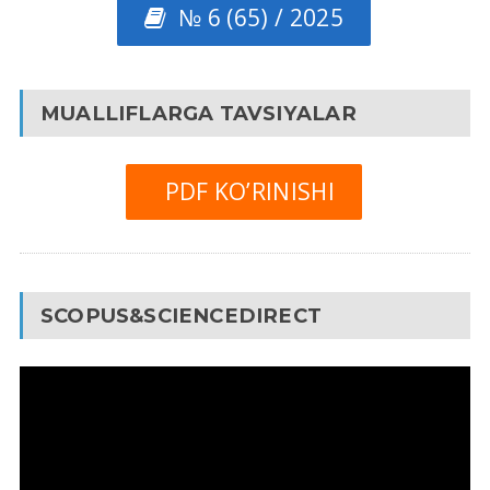
№ 6 (65) / 2025
MUALLIFLARGA TAVSIYALAR
PDF KO’RINISHI
SCOPUS&SCIENCEDIRECT
Video
Pleyer