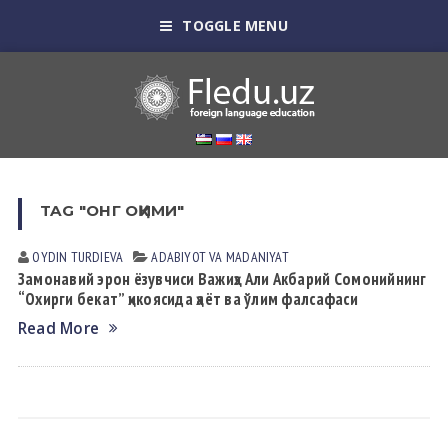
TOGGLE MENU
TAG "ОНГ ОҚИМИ"
OYDIN TURDIEVА
АDАBIYOT VА MАDАNIYAT
Замонавий эрон ёзувчиси Важиҳэ Али Акбарий Сомонийнинг
“Охирги бекат” ҳикоясида ҳаёт ва ўлим фалсафаси
Read More