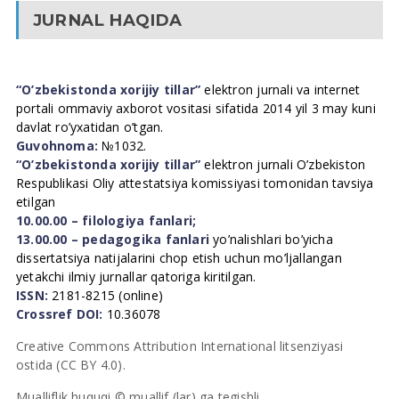
JURNAL HAQIDA
“O’zbekistonda xorijiy tillar”
elektron jurnali va internet
portali ommaviy axborot vositasi sifatida 2014 yil 3 may kuni
davlat ro’yxatidan o’tgan.
Guvohnoma:
№1032.
“O’zbekistonda xorijiy tillar”
elektron jurnali O’zbekiston
Respublikasi Oliy attestatsiya komissiyasi tomonidan tavsiya
etilgan
10.00.00 – filologiya fanlari;
13.00.00 – pedagogika fanlari
yo’nalishlari bo’yicha
dissertatsiya natijalarini chop etish uchun mo’ljallangan
yetakchi ilmiy jurnallar qatoriga kiritilgan.
ISSN:
2181-8215 (online)
Crossref DOI:
10.36078
Creative Commons Attribution International litsenziyasi
ostida (CC BY 4.0).
Mualliflik huquqi © muallif (lar) ga tegishli.