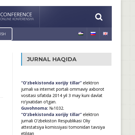
CONFERENCE
ONLINE KONFERENSIYA
ISH
JURNAL HAQIDA
“O’zbekistonda xorijiy tillar”
elektron
jurnali va internet portali ommaviy axborot
vositasi sifatida 2014 yil 3 may kuni davlat
ro’yxatidan o’tgan.
Guvohnoma:
№1032.
“O’zbekistonda xorijiy tillar”
elektron
jurnali O’zbekiston Respublikasi Oliy
attestatsiya komissiyasi tomonidan tavsiya
etilgan