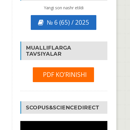
Yangi son nashr etildi
№ 6 (65) / 2025
MUALLIFLARGA
TAVSIYALAR
PDF KO’RINISHI
SCOPUS&SCIENCEDIRECT
Video
Pleyer