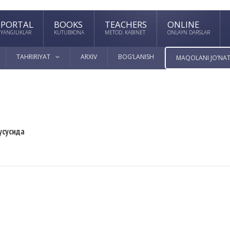
PORTAL
BOOKS
TEACHERS
ONLINE
YANGILIKLAR
KUTUBXONA
METOD. KABINET
ONLAYN DARSLAR
TAHRIRIYAT
ARXIV
BOG’LANISH
MAQOLANI JO’NAT
усусида