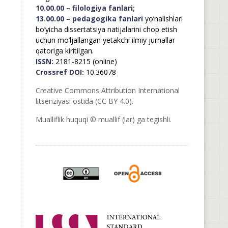
10.00.00 – filologiya fanlari;
13.00.00 – pedagogika fanlari
yo’nalishlari
bo’yicha dissertatsiya natijalarini chop etish
uchun mo’ljallangan yetakchi ilmiy jurnallar
qatoriga kiritilgan.
ISSN:
2181-8215 (online)
Crossref DOI:
10.36078
Creative Commons Attribution International
litsenziyasi ostida (CC BY 4.0).
Mualliflik huquqi © muallif (lar) ga tegishli.