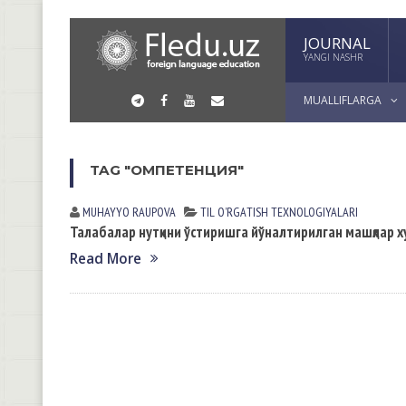
JOURNAL
YANGI NASHR
MUALLIFLARGA
TAG "ОМПЕТЕНЦИЯ"
MUHAYYO RАUPOVА
TIL OʼRGАTISH TEXNOLOGIYALАRI
Талабалар нутқини ўстиришга йўналтирилган машқлар х
Read More