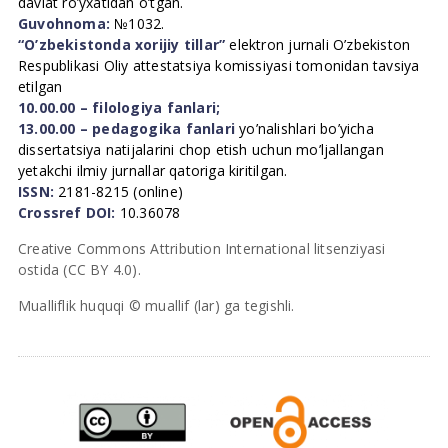
davlat ro’yxatidan o’tgan.
Guvohnoma:
№1032.
“O’zbekistonda xorijiy tillar”
elektron jurnali O’zbekiston
Respublikasi Oliy attestatsiya komissiyasi tomonidan tavsiya
etilgan
10.00.00 – filologiya fanlari;
13.00.00 – pedagogika fanlari
yo’nalishlari bo’yicha
dissertatsiya natijalarini chop etish uchun mo’ljallangan
yetakchi ilmiy jurnallar qatoriga kiritilgan.
ISSN:
2181-8215 (online)
Crossref DOI:
10.36078
Creative Commons Attribution International litsenziyasi
ostida (CC BY 4.0).
Mualliflik huquqi © muallif (lar) ga tegishli.