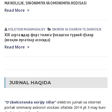
MA’NOLILIK, SINONIMIYA VA OMONIMIYA HODISASI
Read More
XISLATXON MАXАMАDАLIEV
SINXRON VА DIАXRON TILSHUNOSLIK
XIX асрга қадар форс тилига ўзлашган туркий сўзлар
(изоҳли луғатлар асосида)
Read More
JURNAL HAQIDA
“O’zbekistonda xorijiy tillar”
elektron jurnali va internet
portali ommaviy axborot vositasi sifatida 2014 yil 3 may kuni