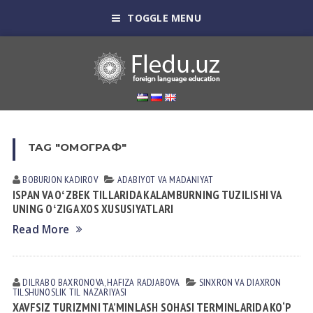
TOGGLE MENU
TAG "ОМОГРАФ"
BOBURJON KADIROV
АDАBIYOT VА MАDАNIYAT
ISPAN VA OʻZBEK TILLARIDA KALAMBURNING TUZILISHI VA
UNING OʻZIGA XOS XUSUSIYATLARI
Read More
DILRABO BAXRONOVA
,
HAFIZA RADJABOVA
SINXRON VА DIАXRON
TILSHUNOSLIK
TIL NАZАRIYASI
XAVFSIZ TURIZMNI TA’MINLASH SOHASI TERMINLARIDA KO‘P