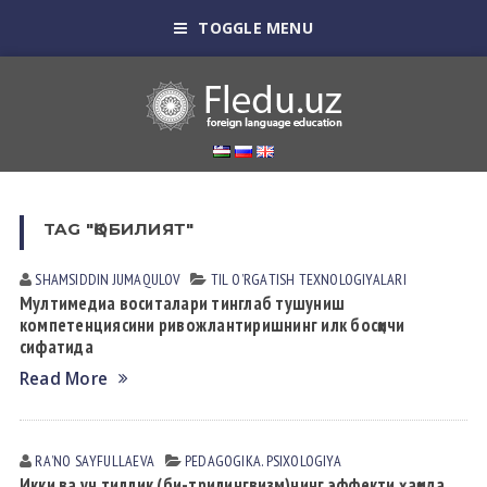
TOGGLE MENU
TAG "ҚОБИЛИЯТ"
SHAMSIDDIN JUMАQULOV
TIL OʼRGАTISH TEXNOLOGIYALАRI
Мултимедиа воситалари тинглаб тушуниш
компетенциясини ривожлантиришнинг илк босқичи
сифатида
Read More
RAʼNO SАYFULLАEVА
PEDАGOGIKА. PSIXOLOGIYA
Икки ва уч тиллик (би-трилингвизм)нинг эффекти ҳақида