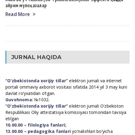
айрим мулоҳазалар
Read More
JURNAL HAQIDA
“O’zbekistonda xorijiy tillar”
elektron jurnali va internet
portali ommaviy axborot vositasi sifatida 2014 yil 3 may kuni
davlat ro’yxatidan o’tgan.
Guvohnoma:
№1032.
“O’zbekistonda xorijiy tillar”
elektron jurnali O’zbekiston
Respublikasi Oliy attestatsiya komissiyasi tomonidan tavsiya
etilgan
10.00.00 – filologiya fanlari;
13.00.00 – pedagogika fanlari
yo’nalishlari bo’yicha