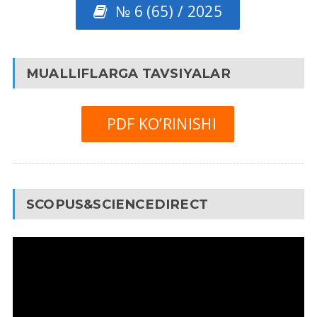
№ 6 (65) / 2025
MUALLIFLARGA TAVSIYALAR
PDF KO’RINISHI
SCOPUS&SCIENCEDIRECT
Video
Pleyer