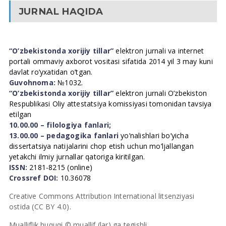
JURNAL HAQIDA
“O’zbekistonda xorijiy tillar”
elektron jurnali va internet
portali ommaviy axborot vositasi sifatida 2014 yil 3 may kuni
davlat ro’yxatidan o’tgan.
Guvohnoma:
№1032.
“O’zbekistonda xorijiy tillar”
elektron jurnali O’zbekiston
Respublikasi Oliy attestatsiya komissiyasi tomonidan tavsiya
etilgan
10.00.00 – filologiya fanlari;
13.00.00 – pedagogika fanlari
yo’nalishlari bo’yicha
dissertatsiya natijalarini chop etish uchun mo’ljallangan
yetakchi ilmiy jurnallar qatoriga kiritilgan.
ISSN:
2181-8215 (online)
Crossref DOI:
10.36078
Creative Commons Attribution International litsenziyasi
ostida (CC BY 4.0).
Mualliflik huquqi © muallif (lar) ga tegishli.