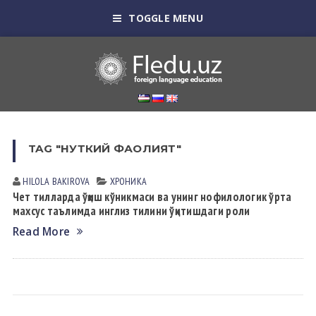
TOGGLE MENU
TAG "НУТКИЙ ФАОЛИЯТ"
HILOLA BАKIROVА
ХРОНИКА
Чет тилларда ўқиш кўникмаси ва унинг нофилологик ўрта
махсус таълимда инглиз тилини ўқитишдаги роли
Read More