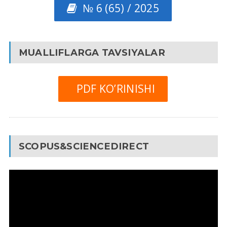
№ 6 (65) / 2025
MUALLIFLARGA TAVSIYALAR
PDF KO’RINISHI
SCOPUS&SCIENCEDIRECT
Video
Pleyer