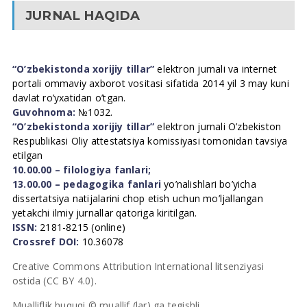
JURNAL HAQIDA
“O’zbekistonda xorijiy tillar”
elektron jurnali va internet
portali ommaviy axborot vositasi sifatida 2014 yil 3 may kuni
davlat ro’yxatidan o’tgan.
Guvohnoma:
№1032.
“O’zbekistonda xorijiy tillar”
elektron jurnali O’zbekiston
Respublikasi Oliy attestatsiya komissiyasi tomonidan tavsiya
etilgan
10.00.00 – filologiya fanlari;
13.00.00 – pedagogika fanlari
yo’nalishlari bo’yicha
dissertatsiya natijalarini chop etish uchun mo’ljallangan
yetakchi ilmiy jurnallar qatoriga kiritilgan.
ISSN:
2181-8215 (online)
Crossref DOI:
10.36078
Creative Commons Attribution International litsenziyasi
ostida (CC BY 4.0).
Mualliflik huquqi © muallif (lar) ga tegishli.