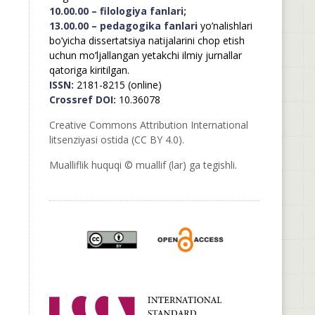
10.00.00 – filologiya fanlari;
13.00.00 – pedagogika fanlari
yo’nalishlari
bo’yicha dissertatsiya natijalarini chop etish
uchun mo’ljallangan yetakchi ilmiy jurnallar
qatoriga kiritilgan.
ISSN:
2181-8215 (online)
Crossref DOI:
10.36078
Creative Commons Attribution International
litsenziyasi ostida (CC BY 4.0).
Mualliflik huquqi © muallif (lar) ga tegishli.