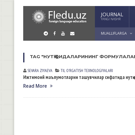
JOURNAL
YANGI NASHR
MUALLIFLARGA
TAG "НУТҚ ҚОИДАЛАРИНИНГ ФОРМУЛАЛА
SEVARA ZIYAEVА
TIL OʼRGАTISH TEXNOLOGIYALАRI
Ижтимоий маълумотларни ташувчилар сифатида нутқ 
Read More