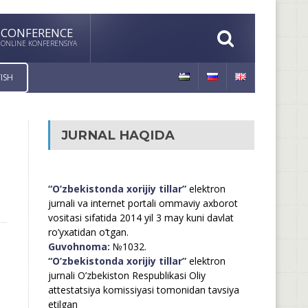
CONFERENCE
ONLINE KONFERENSIYA
ISH
JURNAL HAQIDA
“O’zbekistonda xorijiy tillar”
elektron
jurnali va internet portali ommaviy axborot
vositasi sifatida 2014 yil 3 may kuni davlat
ro’yxatidan o’tgan.
Guvohnoma:
№1032.
“O’zbekistonda xorijiy tillar”
elektron
jurnali O’zbekiston Respublikasi Oliy
attestatsiya komissiyasi tomonidan tavsiya
etilgan