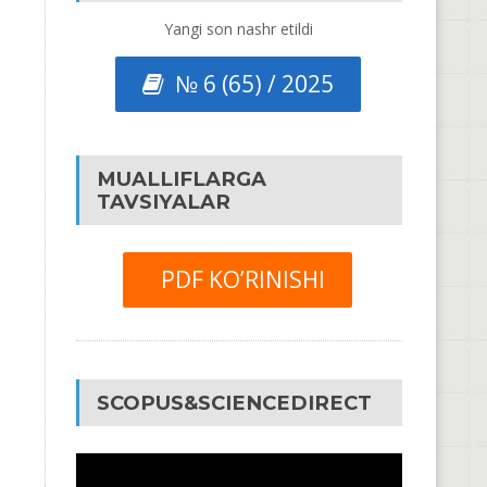
Yangi son nashr etildi
№ 6 (65) / 2025
MUALLIFLARGA
TAVSIYALAR
PDF KO’RINISHI
SCOPUS&SCIENCEDIRECT
Video
Pleyer