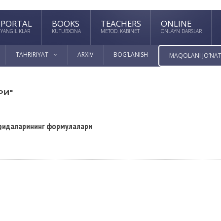
PORTAL
BOOKS
TEACHERS
ONLINE
YANGILIKLAR
KUTUBXONA
METOD. KABINET
ONLAYN DARSLAR
TAHRIRIYAT
ARXIV
BOG’LANISH
MAQOLANI JO’NAT
РИ"
қоидаларининг формулалари