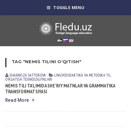
TOGGLE MENU
TAG "NEMIS TILINI O‘QITISH"
SHAXNOZA SATTOROVA
LINGVODIDАKTIKА VА METODIKА
TIL
OʼRGАTISH TEXNOLOGIYALАRI
NEMIS TILI TA’LIMIDA SHE’RIY MATNLAR VA GRAMMATIKA
TRANSFORMATSIYASI
Read More