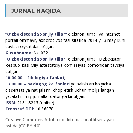
JURNAL HAQIDA
“O’zbekistonda xorijiy tillar”
elektron jurnali va internet
portali ommaviy axborot vositasi sifatida 2014 yil 3 may kuni
davlat ro’yxatidan o’tgan.
Guvohnoma:
№1032.
“O’zbekistonda xorijiy tillar”
elektron jurnali O’zbekiston
Respublikasi Oliy attestatsiya komissiyasi tomonidan tavsiya
etilgan
10.00.00 – filologiya fanlari;
13.00.00 – pedagogika fanlari
yo’nalishlari bo’yicha
dissertatsiya natijalarini chop etish uchun mo’ljallangan
yetakchi ilmiy jurnallar qatoriga kiritilgan.
ISSN:
2181-8215 (online)
Crossref DOI:
10.36078
Creative Commons Attribution International litsenziyasi
ostida (CC BY 4.0).