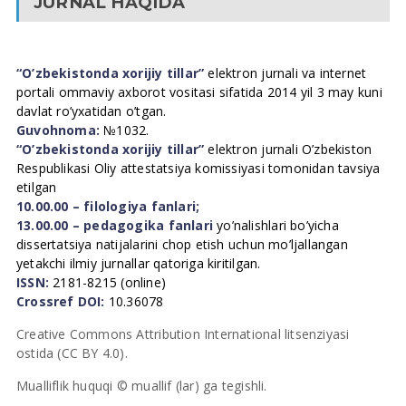
JURNAL HAQIDA
“O’zbekistonda xorijiy tillar”
elektron jurnali va internet
portali ommaviy axborot vositasi sifatida 2014 yil 3 may kuni
davlat ro’yxatidan o’tgan.
Guvohnoma:
№1032.
“O’zbekistonda xorijiy tillar”
elektron jurnali O’zbekiston
Respublikasi Oliy attestatsiya komissiyasi tomonidan tavsiya
etilgan
10.00.00 – filologiya fanlari;
13.00.00 – pedagogika fanlari
yo’nalishlari bo’yicha
dissertatsiya natijalarini chop etish uchun mo’ljallangan
yetakchi ilmiy jurnallar qatoriga kiritilgan.
ISSN:
2181-8215 (online)
Crossref DOI:
10.36078
Creative Commons Attribution International litsenziyasi
ostida (CC BY 4.0).
Mualliflik huquqi © muallif (lar) ga tegishli.