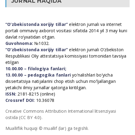
JURNAL HAQIDA
“O’zbekistonda xorijiy tillar”
elektron jurnali va internet
portali ommaviy axborot vositasi sifatida 2014 yil 3 may kuni
davlat ro’yxatidan o’tgan.
Guvohnoma:
№1032.
“O’zbekistonda xorijiy tillar”
elektron jurnali O’zbekiston
Respublikasi Oliy attestatsiya komissiyasi tomonidan tavsiya
etilgan
10.00.00 – filologiya fanlari;
13.00.00 – pedagogika fanlari
yo’nalishlari bo’yicha
dissertatsiya natijalarini chop etish uchun mo’ljallangan
yetakchi ilmiy jurnallar qatoriga kiritilgan.
ISSN:
2181-8215 (online)
Crossref DOI:
10.36078
Creative Commons Attribution International litsenziyasi
ostida (CC BY 4.0).
Mualliflik huquqi © muallif (lar) ga tegishli.