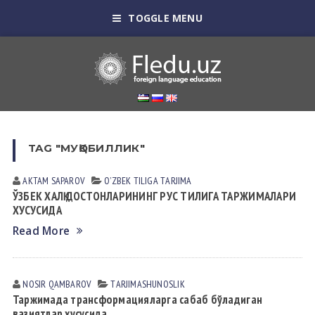
TOGGLE MENU
TAG "МУҚОБИЛЛИК"
AKTAM SAPAROV
OʼZBEK TILIGА TАRJIMА
ЎЗБЕК ХАЛҚ ДОСТОНЛАРИНИНГ РУС ТИЛИГА ТАРЖИМАЛАРИ
ХУСУСИДА
Read More
NOSIR QАMBАROV
TАRJIMАSHUNOSLIK
Таржимада трансформацияларга сабаб бўладиган
вазиятлар хусусида