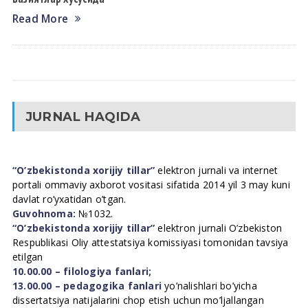
Read More
JURNAL HAQIDA
“O’zbekistonda xorijiy tillar”
elektron jurnali va internet
portali ommaviy axborot vositasi sifatida 2014 yil 3 may kuni
davlat ro’yxatidan o’tgan.
Guvohnoma:
№1032.
“O’zbekistonda xorijiy tillar”
elektron jurnali O’zbekiston
Respublikasi Oliy attestatsiya komissiyasi tomonidan tavsiya
etilgan
10.00.00 – filologiya fanlari;
13.00.00 – pedagogika fanlari
yo’nalishlari bo’yicha
dissertatsiya natijalarini chop etish uchun mo’ljallangan