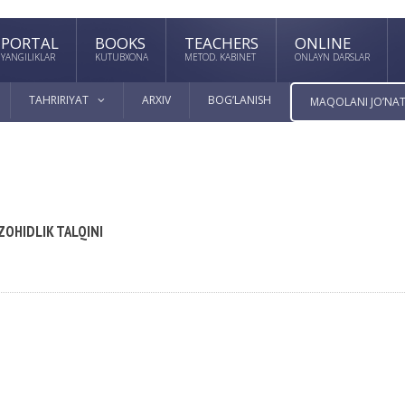
PORTAL
BOOKS
TEACHERS
ONLINE
YANGILIKLAR
KUTUBXONA
METOD. KABINET
ONLAYN DARSLAR
TAHRIRIYAT
ARXIV
BOG’LANISH
MAQOLANI JO’NAT
ZOHIDLIK TALQINI