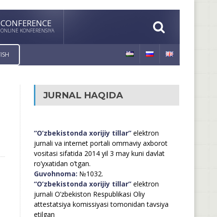
CONFERENCE
ONLINE KONFERENSIYA
ISH
JURNAL HAQIDA
“O’zbekistonda xorijiy tillar”
elektron
jurnali va internet portali ommaviy axborot
vositasi sifatida 2014 yil 3 may kuni davlat
ro’yxatidan o’tgan.
Guvohnoma:
№1032.
“O’zbekistonda xorijiy tillar”
elektron
jurnali O’zbekiston Respublikasi Oliy
attestatsiya komissiyasi tomonidan tavsiya
etilgan