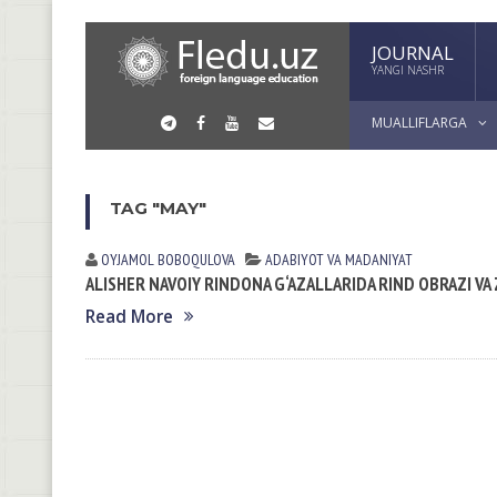
JOURNAL
YANGI NASHR
MUALLIFLARGA
TAG "MAY"
OYJAMOL BOBOQULOVA
АDАBIYOT VА MАDАNIYAT
ALISHER NAVOIY RINDONA G‘AZALLARIDA RIND OBRAZI VA 
Read More