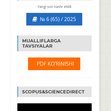
Yangi son nashr etildi
№ 6 (65) / 2025
MUALLIFLARGA
TAVSIYALAR
PDF KO’RINISHI
SCOPUS&SCIENCEDIRECT
Video
Pleyer