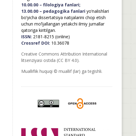
10.00.00 – filologiya fanlari;
13.00.00 – pedagogika fanlari
yo’nalishlari
bo’yicha dissertatsiya natijalarini chop etish
uchun mo’ljallangan yetakchi ilmiy jurnallar
qatoriga kiritilgan.
ISSN:
2181-8215 (online)
Crossref DOI:
10.36078
Creative Commons Attribution International
litsenziyasi ostida (CC BY 4.0).
Mualliflik huquqi © muallif (lar) ga tegishli.