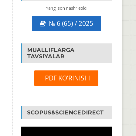
Yangi son nashr etildi
№ 6 (65) / 2025
MUALLIFLARGA
TAVSIYALAR
PDF KO’RINISHI
SCOPUS&SCIENCEDIRECT
Video
Pleyer