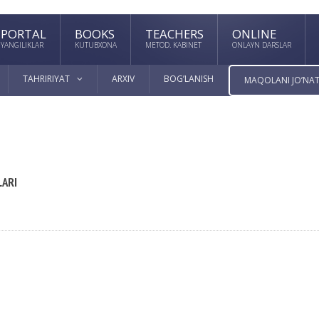
PORTAL
BOOKS
TEACHERS
ONLINE
YANGILIKLAR
KUTUBXONA
METOD. KABINET
ONLAYN DARSLAR
TAHRIRIYAT
ARXIV
BOG’LANISH
MAQOLANI JO’NAT
LARI