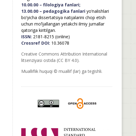
10.00.00 – filologiya fanlari;
13.00.00 – pedagogika fanlari
yo’nalishlari
bo’yicha dissertatsiya natijalarini chop etish
uchun mo’ljallangan yetakchi ilmiy jurnallar
qatoriga kiritilgan.
ISSN:
2181-8215 (online)
Crossref DOI:
10.36078
Creative Commons Attribution International
litsenziyasi ostida (CC BY 4.0).
Mualliflik huquqi © muallif (lar) ga tegishli.