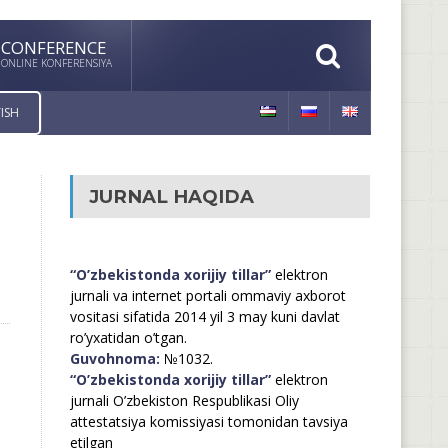
CONFERENCE
ONLINE KONFERENSIYA
ISH
JURNAL HAQIDA
“O’zbekistonda xorijiy tillar”
elektron
jurnali va internet portali ommaviy axborot
vositasi sifatida 2014 yil 3 may kuni davlat
ro’yxatidan o’tgan.
Guvohnoma:
№1032.
“O’zbekistonda xorijiy tillar”
elektron
jurnali O’zbekiston Respublikasi Oliy
attestatsiya komissiyasi tomonidan tavsiya
etilgan