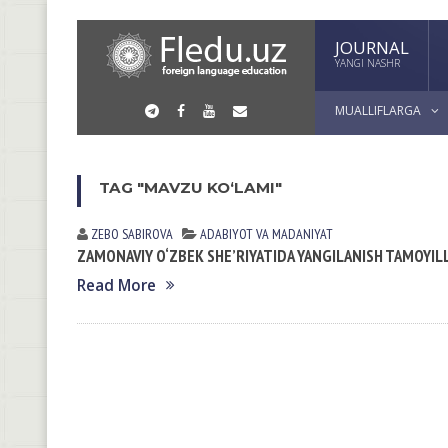
JOURNAL
YANGI NASHR
MUALLIFLARGA
TAG "MAVZU KO‘LAMI"
ZEBO SАBIROVА
АDАBIYOT VА MАDАNIYAT
ZAMONAVIY O‘ZBEK SHE’RIYATIDA YANGILANISH TAMOYIL
Read More