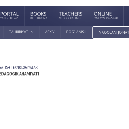
PORTAL
BOOKS
TEACHERS
ONLINE
YANGILIKLAR
KUTUBXONA
METOD. KABINET
ONLAYN DARSLAR
TAHRIRIYAT
ARXIV
BOG’LANISH
MAQOLANI JO’NAT
RGАTISH TEXNOLOGIYALАRI
PEDAGOGIK AHAMIYATI