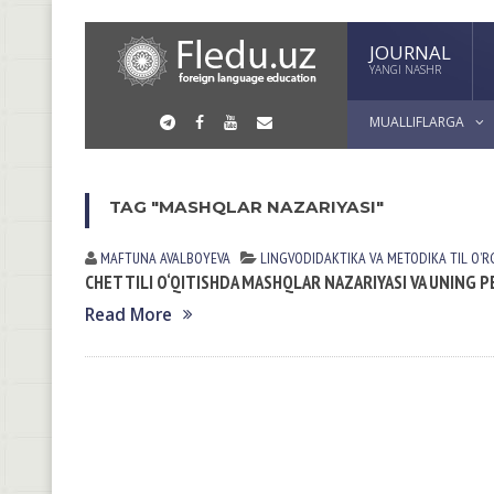
JOURNAL
YANGI NASHR
MUALLIFLARGA
TAG "MASHQLAR NAZARIYASI"
MAFTUNA AVALBOYEVA
LINGVODIDАKTIKА VА METODIKА
TIL Oʼ
CHET TILI O‘QITISHDA MASHQLAR NAZARIYASI VA UNING 
Read More