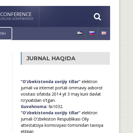
CONFERENCE
ONLINE KONFERENSIYA
ISH
JURNAL HAQIDA
“O’zbekistonda xorijiy tillar”
elektron
jurnali va internet portali ommaviy axborot
vositasi sifatida 2014 yil 3 may kuni davlat
ro’yxatidan o’tgan.
Guvohnoma:
№1032.
“O’zbekistonda xorijiy tillar”
elektron
jurnali O’zbekiston Respublikasi Oliy
attestatsiya komissiyasi tomonidan tavsiya
etilgan