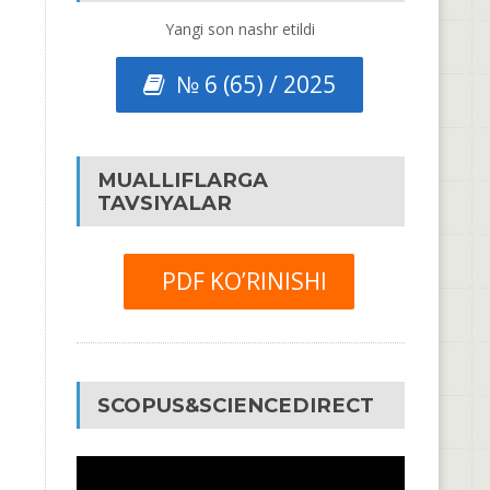
Yangi son nashr etildi
№ 6 (65) / 2025
MUALLIFLARGA
TAVSIYALAR
PDF KO’RINISHI
SCOPUS&SCIENCEDIRECT
Video
Pleyer