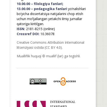
10.00.00 – filologiya fanlari;
13.00.00 – pedagogika fanlari
yo’nalishlari
bo’yicha dissertatsiya natijalarini chop etish
uchun mo’ljallangan yetakchi ilmiy jurnallar
qatoriga kiritilgan.
ISSN:
2181-8215 (online)
Crossref DOI:
10.36078
Creative Commons Attribution International
litsenziyasi ostida (CC BY 4.0).
Mualliflik huquqi © muallif (lar) ga tegishli.