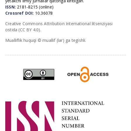
yetakchi ilmiy jurnallar qatoriga kiritilgan.
ISSN:
2181-8215 (online)
Crossref DOI:
10.36078
Creative Commons Attribution International litsenziyasi
ostida (CC BY 4.0).
Mualliflik huquqi © muallif (lar) ga tegishli.