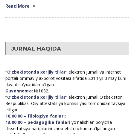
Read More
JURNAL HAQIDA
“O’zbekistonda xorijiy tillar”
elektron jurnali va internet
portali ommaviy axborot vositasi sifatida 2014 yil 3 may kuni
davlat ro’yxatidan o’tgan.
Guvohnoma:
№1032.
“O’zbekistonda xorijiy tillar”
elektron jurnali O’zbekiston
Respublikasi Oliy attestatsiya komissiyasi tomonidan tavsiya
etilgan
10.00.00 – filologiya fanlari;
13.00.00 – pedagogika fanlari
yo’nalishlari bo’yicha
dissertatsiya natijalarini chop etish uchun mo’ljallangan