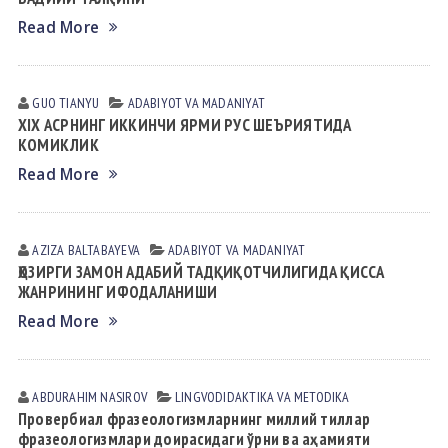
Read More
GUO TIANYU
АDАBIYOT VА MАDАNIYAT
XIХ АСРНИНГ ИККИНЧИ ЯРМИ РУС ШЕЪРИЯТИДА
КОМИКЛИК
Read More
AZIZA BALTABAYEVA
АDАBIYOT VА MАDАNIYAT
ҲОЗИРГИ ЗАМОН АДАБИЙ ТАДҚИҚОТЧИЛИГИДА ҚИССА
ЖАНРИНИНГ ИФОДАЛАНИШИ
Read More
ABDURAHIM NASIROV
LINGVODIDАKTIKА VА METODIKА
Провербиал фразеологизмларнинг миллий тиллар
фразеологизмлари доирасидаги ўрни ва аҳамияти