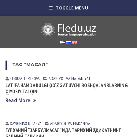
TOGGLE MENU
TAG "МАСАЛ"
FERUZA TEMIROVA
АDАBIYOT VА MАDАNIYAT
LATIFA HAMDA KULGI QO‘ZG‘ATUVCHI BOSHQA JANRLARNING
QIYOSIY TALQINI
Read More
XAYRINISO ULJАEVА
АDАBIYOT VА MАDАNIYAT
ГУЛХАНИЙ “ЗАРБУЛМАСАЛ”ИДА ТАРИХИЙ ҲАҚИҚАТНИНГ
БАДИИЙ ТАЛҚИНИ