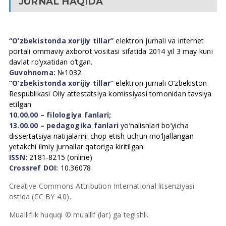
JURNAL HAQIDA
“O’zbekistonda xorijiy tillar”
elektron jurnali va internet
portali ommaviy axborot vositasi sifatida 2014 yil 3 may kuni
davlat ro’yxatidan o’tgan.
Guvohnoma:
№1032.
“O’zbekistonda xorijiy tillar”
elektron jurnali O’zbekiston
Respublikasi Oliy attestatsiya komissiyasi tomonidan tavsiya
etilgan
10.00.00 – filologiya fanlari;
13.00.00 – pedagogika fanlari
yo’nalishlari bo’yicha
dissertatsiya natijalarini chop etish uchun mo’ljallangan
yetakchi ilmiy jurnallar qatoriga kiritilgan.
ISSN:
2181-8215 (online)
Crossref DOI:
10.36078
Creative Commons Attribution International litsenziyasi
ostida (CC BY 4.0).
Mualliflik huquqi © muallif (lar) ga tegishli.