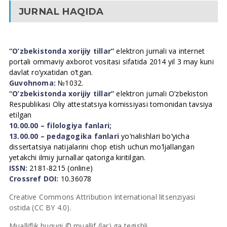
JURNAL HAQIDA
“O’zbekistonda xorijiy tillar”
elektron jurnali va internet
portali ommaviy axborot vositasi sifatida 2014 yil 3 may kuni
davlat ro’yxatidan o’tgan.
Guvohnoma:
№1032.
“O’zbekistonda xorijiy tillar”
elektron jurnali O’zbekiston
Respublikasi Oliy attestatsiya komissiyasi tomonidan tavsiya
etilgan
10.00.00 – filologiya fanlari;
13.00.00 – pedagogika fanlari
yo’nalishlari bo’yicha
dissertatsiya natijalarini chop etish uchun mo’ljallangan
yetakchi ilmiy jurnallar qatoriga kiritilgan.
ISSN:
2181-8215 (online)
Crossref DOI:
10.36078
Creative Commons Attribution International litsenziyasi
ostida (CC BY 4.0).
Mualliflik huquqi © muallif (lar) ga tegishli.