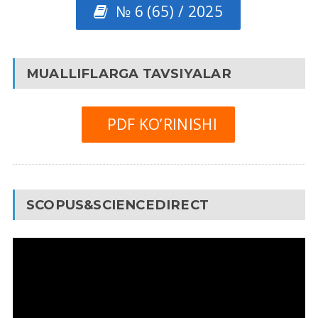
№ 6 (65) / 2025
MUALLIFLARGA TAVSIYALAR
PDF KO’RINISHI
SCOPUS&SCIENCEDIRECT
Video
Pleyer