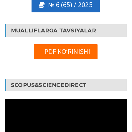
№ 6 (65) / 2025
MUALLIFLARGA TAVSIYALAR
PDF KO’RINISHI
SCOPUS&SCIENCEDIRECT
Video
Pleyer