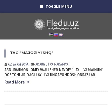
TOGGLE MENU
TAG "MAJOZIY ISHQ"
AZIZA AVEZOVA
АDАBIYOT VА MАDАNIYAT
ABDURAHMON JOMIY VA ALISHER NAVOIY “LAYLI VA MAJNUN”
DOSTONLARIDAGI LAYLI VA UNGA YONDOSH OBRAZLAR
Read More