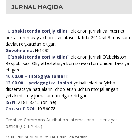
JURNAL HAQIDA
“O’zbekistonda xorijiy tillar”
elektron jurnali va internet
portali ommaviy axborot vositasi sifatida 2014 yil 3 may kuni
davlat ro’yxatidan o’tgan.
Guvohnoma:
№1032.
“O’zbekistonda xorijiy tillar”
elektron jurnali O’zbekiston
Respublikasi Oliy attestatsiya komissiyasi tomonidan tavsiya
etilgan
10.00.00 – filologiya fanlari;
13.00.00 – pedagogika fanlari
yo’nalishlari bo’yicha
dissertatsiya natijalarini chop etish uchun mo’ljallangan
yetakchi ilmiy jurnallar qatoriga kiritilgan.
ISSN:
2181-8215 (online)
Crossref DOI:
10.36078
Creative Commons Attribution International litsenziyasi
ostida (CC BY 4.0).
Mualliflik huquqi © muallif (lar) ga tegishli.