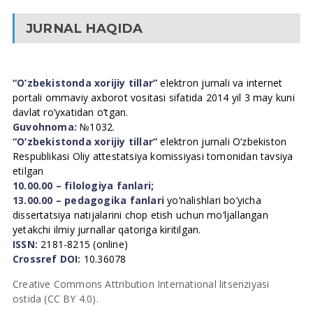
JURNAL HAQIDA
“O’zbekistonda xorijiy tillar”
elektron jurnali va internet
portali ommaviy axborot vositasi sifatida 2014 yil 3 may kuni
davlat ro’yxatidan o’tgan.
Guvohnoma:
№1032.
“O’zbekistonda xorijiy tillar”
elektron jurnali O’zbekiston
Respublikasi Oliy attestatsiya komissiyasi tomonidan tavsiya
etilgan
10.00.00 – filologiya fanlari;
13.00.00 – pedagogika fanlari
yo’nalishlari bo’yicha
dissertatsiya natijalarini chop etish uchun mo’ljallangan
yetakchi ilmiy jurnallar qatoriga kiritilgan.
ISSN:
2181-8215 (online)
Crossref DOI:
10.36078
Creative Commons Attribution International litsenziyasi
ostida (CC BY 4.0).