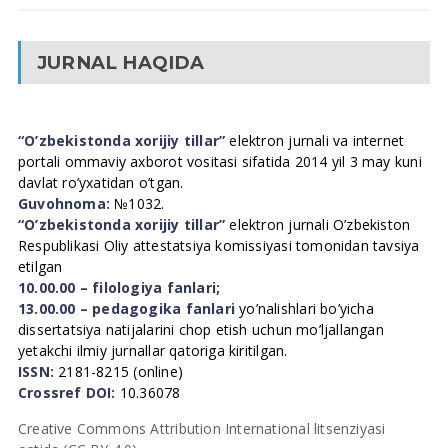
JURNAL HAQIDA
“O’zbekistonda xorijiy tillar”
elektron jurnali va internet
portali ommaviy axborot vositasi sifatida 2014 yil 3 may kuni
davlat ro’yxatidan o’tgan.
Guvohnoma:
№1032.
“O’zbekistonda xorijiy tillar”
elektron jurnali O’zbekiston
Respublikasi Oliy attestatsiya komissiyasi tomonidan tavsiya
etilgan
10.00.00 – filologiya fanlari;
13.00.00 – pedagogika fanlari
yo’nalishlari bo’yicha
dissertatsiya natijalarini chop etish uchun mo’ljallangan
yetakchi ilmiy jurnallar qatoriga kiritilgan.
ISSN:
2181-8215 (online)
Crossref DOI:
10.36078
Creative Commons Attribution International litsenziyasi