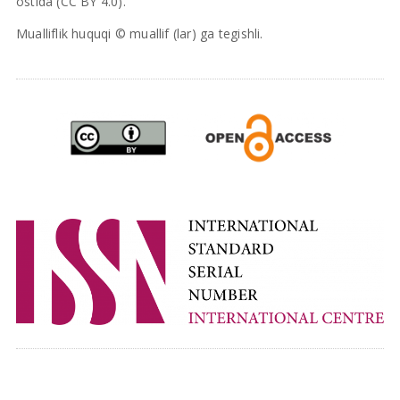
ostida (CC BY 4.0).
Mualliflik huquqi © muallif (lar) ga tegishli.