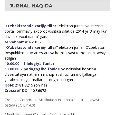
JURNAL HAQIDA
“O’zbekistonda xorijiy tillar”
elektron jurnali va internet
portali ommaviy axborot vositasi sifatida 2014 yil 3 may kuni
davlat ro’yxatidan o’tgan.
Guvohnoma:
№1032.
“O’zbekistonda xorijiy tillar”
elektron jurnali O’zbekiston
Respublikasi Oliy attestatsiya komissiyasi tomonidan tavsiya
etilgan
10.00.00 – filologiya fanlari;
13.00.00 – pedagogika fanlari
yo’nalishlari bo’yicha
dissertatsiya natijalarini chop etish uchun mo’ljallangan
yetakchi ilmiy jurnallar qatoriga kiritilgan.
ISSN:
2181-8215 (online)
Crossref DOI:
10.36078
Creative Commons Attribution International litsenziyasi
ostida (CC BY 4.0).
Mualliflik huquqi © muallif (lar) ga tegishli.