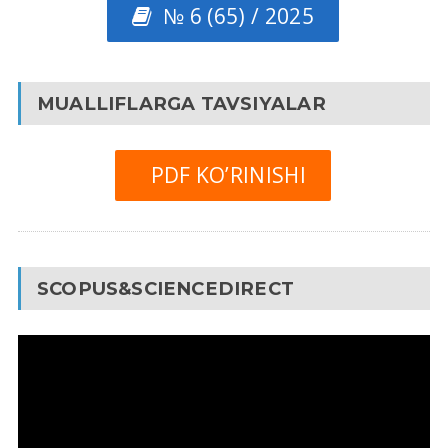
№ 6 (65) / 2025
MUALLIFLARGA TAVSIYALAR
PDF KO’RINISHI
SCOPUS&SCIENCEDIRECT
Video
Pleyer