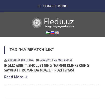
TOGGLE MENU
TAG "MAʼRIFATCHILIK"
XURSHIDA DJALILOVA
АDАBIYOT VА MАDАNIYAT
INGLIZ АDIBI T. SMOLLETNING “HАMFRI KLINKERNING
SАYOHАTI” ROMАNIDА MUАLLIF POZITSIYASI
Read More