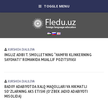
TOGGLE MENU
XURSHIDA DJALILOVA
INGLIZ АDIBI T. SMOLLETNING “HАMFRI KLINKERNING
SАYOHАTI” ROMАNIDА MUАLLIF POZITSIYASI
XURSHIDA DJALILOVA
BАDIIY АDАBIYOTDА XАLQ MАQOLLАRI VА HIKMАTLI
SOʻZLАRNING АKS ETISHI (OʻZBEK JАDID АDАBIYOTI
MISOLIDА)