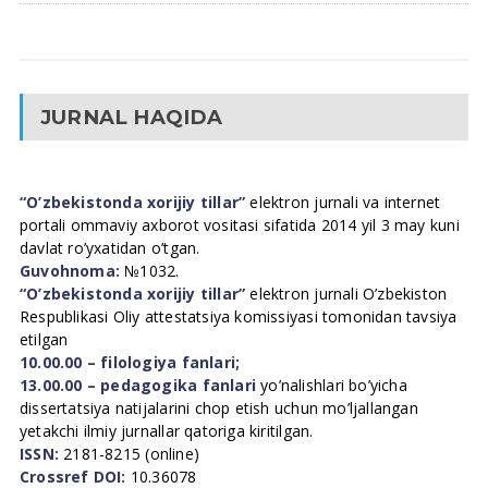
JURNAL HAQIDA
“O’zbekistonda xorijiy tillar”
elektron jurnali va internet
portali ommaviy axborot vositasi sifatida 2014 yil 3 may kuni
davlat ro’yxatidan o’tgan.
Guvohnoma:
№1032.
“O’zbekistonda xorijiy tillar”
elektron jurnali O’zbekiston
Respublikasi Oliy attestatsiya komissiyasi tomonidan tavsiya
etilgan
10.00.00 – filologiya fanlari;
13.00.00 – pedagogika fanlari
yo’nalishlari bo’yicha
dissertatsiya natijalarini chop etish uchun mo’ljallangan
yetakchi ilmiy jurnallar qatoriga kiritilgan.
ISSN:
2181-8215 (online)
Crossref DOI:
10.36078