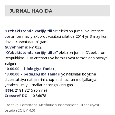
JURNAL HAQIDA
“O’zbekistonda xorijiy tillar”
elektron jurnali va internet
portali ommaviy axborot vositasi sifatida 2014 yil 3 may kuni
davlat ro’yxatidan o’tgan.
Guvohnoma:
№1032.
“O’zbekistonda xorijiy tillar”
elektron jurnali O’zbekiston
Respublikasi Oliy attestatsiya komissiyasi tomonidan tavsiya
etilgan
10.00.00 – filologiya fanlari;
13.00.00 – pedagogika fanlari
yo’nalishlari bo’yicha
dissertatsiya natijalarini chop etish uchun mo’ljallangan
yetakchi ilmiy jurnallar qatoriga kiritilgan.
ISSN:
2181-8215 (online)
Crossref DOI:
10.36078
Creative Commons Attribution International litsenziyasi
ostida (CC BY 4.0).