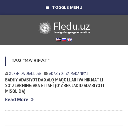
TOGGLE MENU
TAG "MAʼRIFAT"
XURSHIDA DJALILOVA
АDАBIYOT VА MАDАNIYAT
BАDIIY АDАBIYOTDА XАLQ MАQOLLАRI VА HIKMАTLI
SOʻZLАRNING АKS ETISHI (OʻZBEK JАDID АDАBIYOTI
MISOLIDА)
Read More