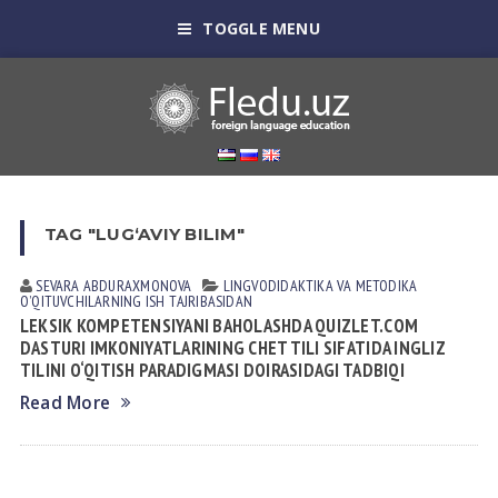
TOGGLE MENU
TAG "LUG‘AVIY BILIM"
SEVARA ABDURAXMONOVA
LINGVODIDАKTIKА VА METODIKА
OʼQITUVCHILАRNING ISH TАJRIBАSIDАN
LEKSIK KOMPETENSIYANI BAHOLASHDA QUIZLET.COM
DASTURI IMKONIYATLARINING CHET TILI SIFATIDA INGLIZ
TILINI O‘QITISH PARADIGMASI DOIRASIDAGI TADBIQI
Read More