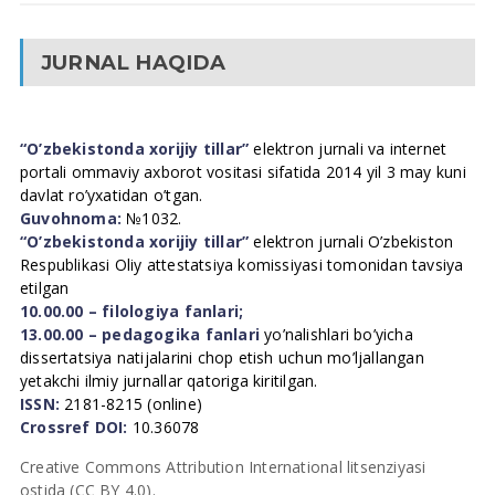
JURNAL HAQIDA
“O’zbekistonda xorijiy tillar”
elektron jurnali va internet
portali ommaviy axborot vositasi sifatida 2014 yil 3 may kuni
davlat ro’yxatidan o’tgan.
Guvohnoma:
№1032.
“O’zbekistonda xorijiy tillar”
elektron jurnali O’zbekiston
Respublikasi Oliy attestatsiya komissiyasi tomonidan tavsiya
etilgan
10.00.00 – filologiya fanlari;
13.00.00 – pedagogika fanlari
yo’nalishlari bo’yicha
dissertatsiya natijalarini chop etish uchun mo’ljallangan
yetakchi ilmiy jurnallar qatoriga kiritilgan.
ISSN:
2181-8215 (online)
Crossref DOI:
10.36078
Creative Commons Attribution International litsenziyasi
ostida (CC BY 4.0).