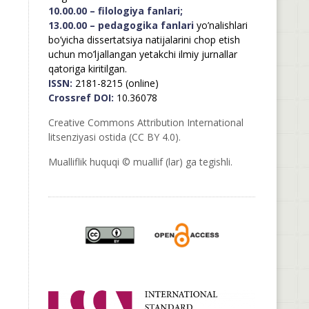
10.00.00 – filologiya fanlari;
13.00.00 – pedagogika fanlari
yo’nalishlari
bo’yicha dissertatsiya natijalarini chop etish
uchun mo’ljallangan yetakchi ilmiy jurnallar
qatoriga kiritilgan.
ISSN:
2181-8215 (online)
Crossref DOI:
10.36078
Creative Commons Attribution International
litsenziyasi ostida (CC BY 4.0).
Mualliflik huquqi © muallif (lar) ga tegishli.