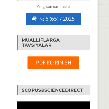
Yangi son nashr etildi
№ 6 (65) / 2025
MUALLIFLARGA
TAVSIYALAR
PDF KO’RINISHI
SCOPUS&SCIENCEDIRECT
Video
Pleyer