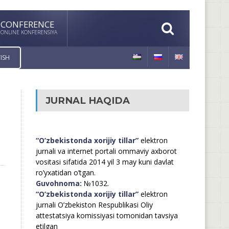
CONFERENCE
ONLINE KONFERENSIYA
ISH
JURNAL HAQIDA
“O’zbekistonda xorijiy tillar”
elektron
jurnali va internet portali ommaviy axborot
vositasi sifatida 2014 yil 3 may kuni davlat
ro’yxatidan o’tgan.
Guvohnoma:
№1032.
“O’zbekistonda xorijiy tillar”
elektron
jurnali O’zbekiston Respublikasi Oliy
attestatsiya komissiyasi tomonidan tavsiya
etilgan