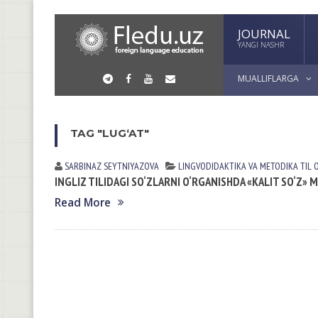
JOURNAL
YANGI NASHR
MUALLIFLARGA
TAG "LUG‘AT"
SARBINAZ SEYTNIYAZOVА
LINGVODIDАKTIKА VА METODIKА
TIL 
INGLIZ TILIDAGI SO‘ZLARNI O‘RGANISHDA «KALIT SO‘Z»
Read More