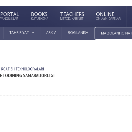
PORTAL
BOOKS
TEACHERS
ONLINE
YANGILIKLAR
KUTUBXONA
METOD. KABINET
ONLAYN DARSLAR
TAHRIRIYAT
ARXIV
BOG’LANISH
MAQOLANI JO’NAT
OʼRGАTISH TEXNOLOGIYALАRI
 METODINING SAMARADORLIGI