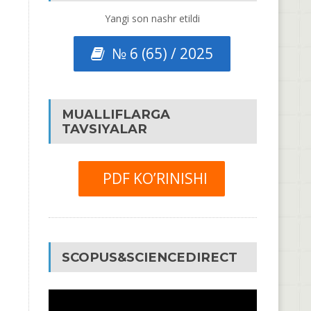
Yangi son nashr etildi
№ 6 (65) / 2025
MUALLIFLARGA
TAVSIYALAR
PDF KO’RINISHI
SCOPUS&SCIENCEDIRECT
Video
Pleyer