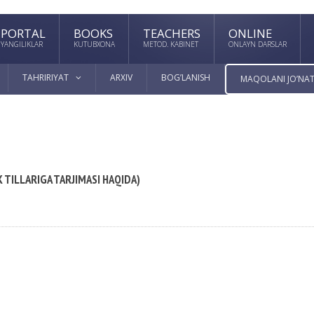
PORTAL
BOOKS
TEACHERS
ONLINE
YANGILIKLAR
KUTUBXONA
METOD. KABINET
ONLAYN DARSLAR
TAHRIRIYAT
ARXIV
BOG’LANISH
MAQOLANI JO’NAT
K TILLARIGA TARJIMASI HAQIDA)