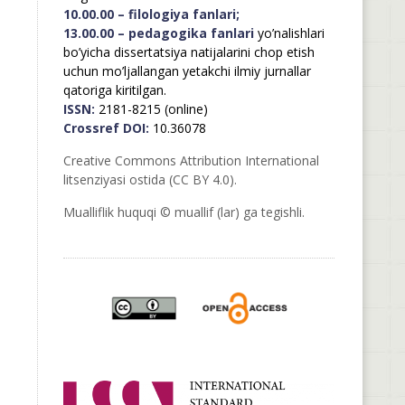
10.00.00 – filologiya fanlari;
13.00.00 – pedagogika fanlari
yo’nalishlari
bo’yicha dissertatsiya natijalarini chop etish
uchun mo’ljallangan yetakchi ilmiy jurnallar
qatoriga kiritilgan.
ISSN:
2181-8215 (online)
Crossref DOI:
10.36078
Creative Commons Attribution International
litsenziyasi ostida (CC BY 4.0).
Mualliflik huquqi © muallif (lar) ga tegishli.