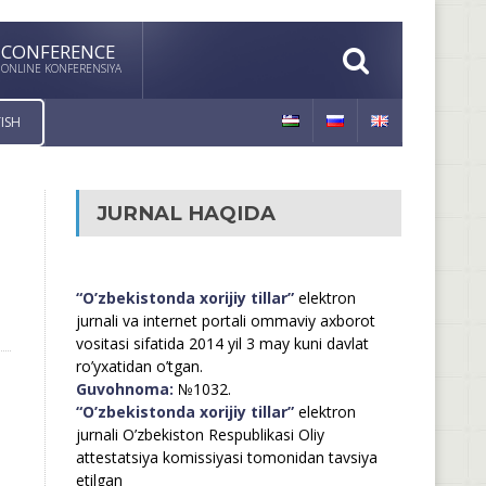
CONFERENCE
ONLINE KONFERENSIYA
ISH
JURNAL HAQIDA
“O’zbekistonda xorijiy tillar”
elektron
jurnali va internet portali ommaviy axborot
vositasi sifatida 2014 yil 3 may kuni davlat
ro’yxatidan o’tgan.
Guvohnoma:
№1032.
“O’zbekistonda xorijiy tillar”
elektron
jurnali O’zbekiston Respublikasi Oliy
attestatsiya komissiyasi tomonidan tavsiya
etilgan