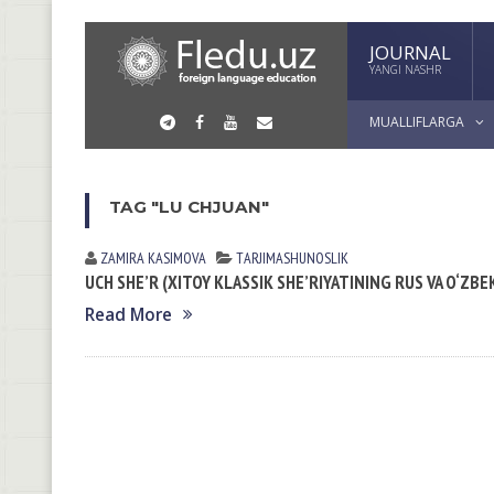
JOURNAL
YANGI NASHR
MUALLIFLARGA
TAG "LU CHJUAN"
ZAMIRA KАSIMOVА
TАRJIMАSHUNOSLIK
UCH SHE’R (XITOY KLASSIK SHE’RIYATINING RUS VA O‘ZBE
Read More