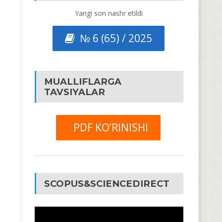
Yangi son nashr etildi
№ 6 (65) / 2025
MUALLIFLARGA
TAVSIYALAR
PDF KO’RINISHI
SCOPUS&SCIENCEDIRECT
Video
Pleyer