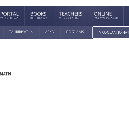
PORTAL
BOOKS
TEACHERS
ONLINE
YANGILIKLAR
KUTUBXONA
METOD. KABINET
ONLAYN DARSLAR
TAHRIRIYAT
ARXIV
BOG’LANISH
MAQOLANI JO’NAT
РМАТИ