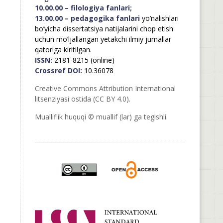
10.00.00 – filologiya fanlari;
13.00.00 – pedagogika fanlari
yo’nalishlari
bo’yicha dissertatsiya natijalarini chop etish
uchun mo’ljallangan yetakchi ilmiy jurnallar
qatoriga kiritilgan.
ISSN:
2181-8215 (online)
Crossref DOI:
10.36078
Creative Commons Attribution International
litsenziyasi ostida (CC BY 4.0).
Mualliflik huquqi © muallif (lar) ga tegishli.