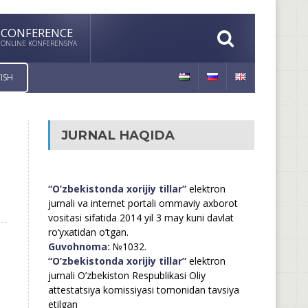
CONFERENCE
ONLINE KONFERENSIYA
ISH
JURNAL HAQIDA
“O’zbekistonda xorijiy tillar”
elektron
jurnali va internet portali ommaviy axborot
vositasi sifatida 2014 yil 3 may kuni davlat
ro’yxatidan o’tgan.
Guvohnoma:
№1032.
“O’zbekistonda xorijiy tillar”
elektron
jurnali O’zbekiston Respublikasi Oliy
attestatsiya komissiyasi tomonidan tavsiya
etilgan