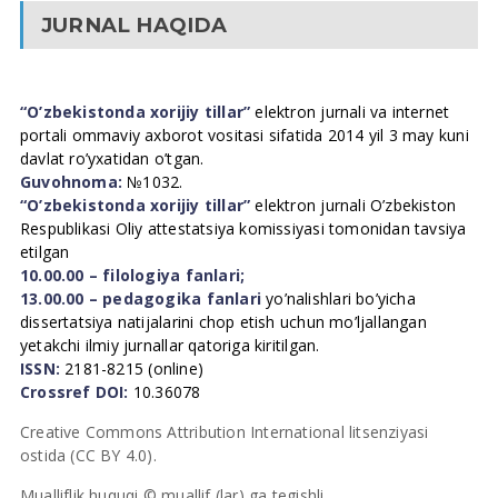
JURNAL HAQIDA
“O’zbekistonda xorijiy tillar”
elektron jurnali va internet
portali ommaviy axborot vositasi sifatida 2014 yil 3 may kuni
davlat ro’yxatidan o’tgan.
Guvohnoma:
№1032.
“O’zbekistonda xorijiy tillar”
elektron jurnali O’zbekiston
Respublikasi Oliy attestatsiya komissiyasi tomonidan tavsiya
etilgan
10.00.00 – filologiya fanlari;
13.00.00 – pedagogika fanlari
yo’nalishlari bo’yicha
dissertatsiya natijalarini chop etish uchun mo’ljallangan
yetakchi ilmiy jurnallar qatoriga kiritilgan.
ISSN:
2181-8215 (online)
Crossref DOI:
10.36078
Creative Commons Attribution International litsenziyasi
ostida (CC BY 4.0).
Mualliflik huquqi © muallif (lar) ga tegishli.