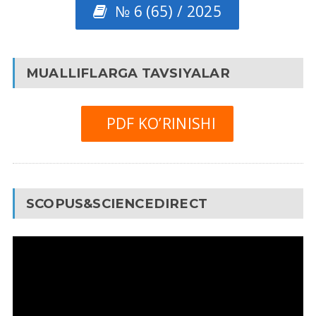
№ 6 (65) / 2025
MUALLIFLARGA TAVSIYALAR
PDF KO’RINISHI
SCOPUS&SCIENCEDIRECT
Video
Pleyer