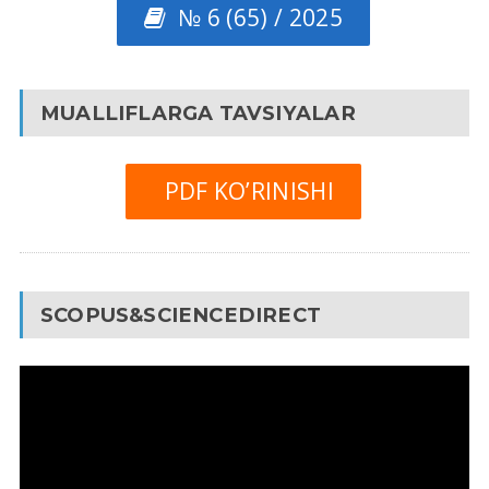
№ 6 (65) / 2025
MUALLIFLARGA TAVSIYALAR
PDF KO’RINISHI
SCOPUS&SCIENCEDIRECT
Video
Pleyer