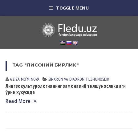
TOGGLE MENU
TAG "ЛИСОНИЙ БИРЛИК"
AZIZA MO‘MINOVA
SINXRON VА DIАXRON TILSHUNOSLIK
Лингвокультурологиянинг замонавий тилшуносликдаги
ўрни хусусида
Read More