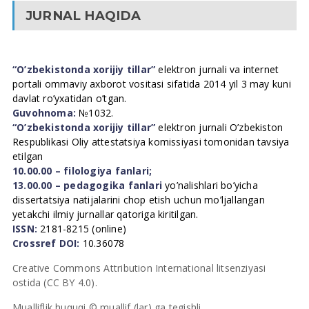
JURNAL HAQIDA
“O’zbekistonda xorijiy tillar”
elektron jurnali va internet
portali ommaviy axborot vositasi sifatida 2014 yil 3 may kuni
davlat ro’yxatidan o’tgan.
Guvohnoma:
№1032.
“O’zbekistonda xorijiy tillar”
elektron jurnali O’zbekiston
Respublikasi Oliy attestatsiya komissiyasi tomonidan tavsiya
etilgan
10.00.00 – filologiya fanlari;
13.00.00 – pedagogika fanlari
yo’nalishlari bo’yicha
dissertatsiya natijalarini chop etish uchun mo’ljallangan
yetakchi ilmiy jurnallar qatoriga kiritilgan.
ISSN:
2181-8215 (online)
Crossref DOI:
10.36078
Creative Commons Attribution International litsenziyasi
ostida (CC BY 4.0).
Mualliflik huquqi © muallif (lar) ga tegishli.