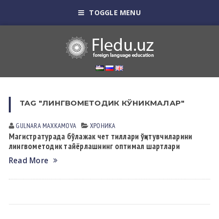
TOGGLE MENU
TAG "ЛИНГВОМЕТОДИК КЎНИКМАЛАР"
GULNARA MАXKАMOVА
ХРОНИКА
Магистратурада бўлажак чет тиллари ўқитувчиларини
лингвометодик тайёрлашнинг оптимал шартлари
Read More