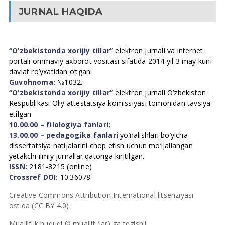
JURNAL HAQIDA
“O’zbekistonda xorijiy tillar”
elektron jurnali va internet
portali ommaviy axborot vositasi sifatida 2014 yil 3 may kuni
davlat ro’yxatidan o’tgan.
Guvohnoma:
№1032.
“O’zbekistonda xorijiy tillar”
elektron jurnali O’zbekiston
Respublikasi Oliy attestatsiya komissiyasi tomonidan tavsiya
etilgan
10.00.00 – filologiya fanlari;
13.00.00 – pedagogika fanlari
yo’nalishlari bo’yicha
dissertatsiya natijalarini chop etish uchun mo’ljallangan
yetakchi ilmiy jurnallar qatoriga kiritilgan.
ISSN:
2181-8215 (online)
Crossref DOI:
10.36078
Creative Commons Attribution International litsenziyasi
ostida (CC BY 4.0).
Mualliflik huquqi © muallif (lar) ga tegishli.