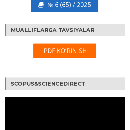
№ 6 (65) / 2025
MUALLIFLARGA TAVSIYALAR
PDF KO’RINISHI
SCOPUS&SCIENCEDIRECT
Video
Pleyer