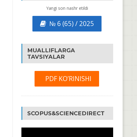
Yangi son nashr etildi
№ 6 (65) / 2025
MUALLIFLARGA
TAVSIYALAR
PDF KO’RINISHI
SCOPUS&SCIENCEDIRECT
Video
Pleyer