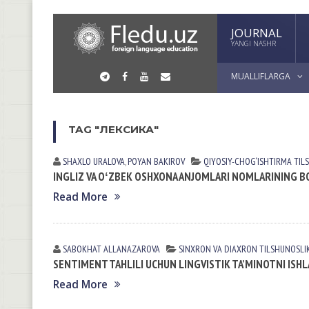
JOURNAL
YANGI NASHR
MUALLIFLARGA
TAG "ЛЕКСИКА"
SHAXLO URALOVA
,
POYAN BAKIROV
QIYOSIY-CHOG‘ISHTIRMA TIL
INGLIZ VA OʻZBEK OSHXONA ANJOMLARI NOMLARINING 
Read More
SABOKHAT ALLANAZAROVA
SINXRON VА DIАXRON TILSHUNOSLI
SENTIMENT TAHLILI UCHUN LINGVISTIK TA’MINOTNI ISHL
Read More