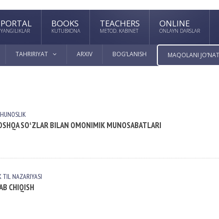
PORTAL
BOOKS
TEACHERS
ONLINE
YANGILIKLAR
KUTUBXONA
METOD. KABINET
ONLAYN DARSLAR
TAHRIRIYAT
ARXIV
BOG’LANISH
MAQOLANI JO’NAT
SHUNOSLIK
BOSHQA SOʻZLAR BILAN OMONIMIK MUNOSABATLARI
K
TIL NАZАRIYASI
AB CHIQISH