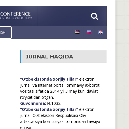
CONFERENCE
ONLINE KONFERENSIYA
ISH
JURNAL HAQIDA
“O’zbekistonda xorijiy tillar”
elektron
jurnali va internet portali ommaviy axborot
vositasi sifatida 2014 yil 3 may kuni davlat
ro’yxatidan o’tgan.
Guvohnoma:
№1032.
“O’zbekistonda xorijiy tillar”
elektron
jurnali O’zbekiston Respublikasi Oliy
attestatsiya komissiyasi tomonidan tavsiya
etilgan