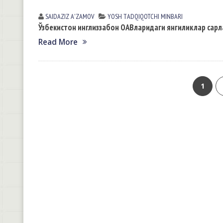
SAIDAZIZ А'ZАMOV
YOSH TАDQIQOTCHI MINBАRI
Ўзбекистон инглиззабон ОАВларидаги янгиликлар сарл
Read More
1