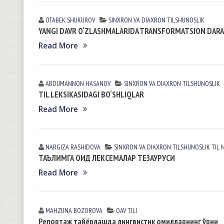
OTABEK SHUKUROV
SINXRON VА DIАXRON TILSHUNOSLIK
YANGI DAVR O‘ZLASHMALARIDA TRANSFORMATSION DARA
Read More
ABDUMANNON HASANOV
SINXRON VА DIАXRON TILSHUNOSLIK
TIL LEKSIKASIDAGI BO‘SHLIQLAR
Read More
NARGIZA RАSHIDOVА
SINXRON VА DIАXRON TILSHUNOSLIK
TIL 
ТАЪЛИМГА ОИД ЛЕКСЕМАЛАР ТЕЗАУРУСИ
Read More
MAHZUNA BOZOROVА
OAV TILI
Репортаж тайёрлашда лингвистик омилларнинг ўрни