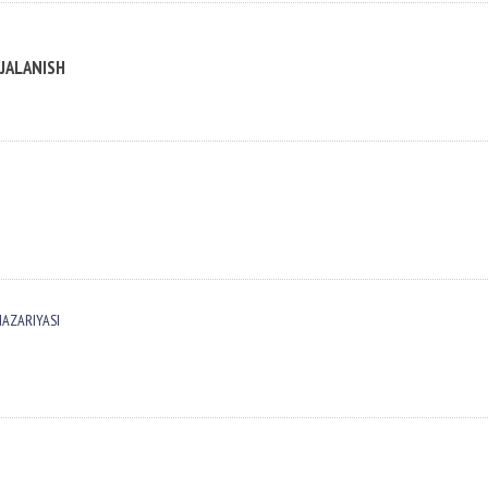
JALANISH
NАZАRIYASI