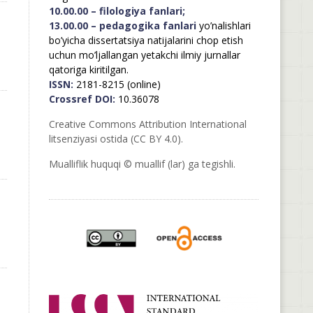
10.00.00 – filologiya fanlari;
13.00.00 – pedagogika fanlari
yo’nalishlari
bo’yicha dissertatsiya natijalarini chop etish
uchun mo’ljallangan yetakchi ilmiy jurnallar
qatoriga kiritilgan.
ISSN:
2181-8215 (online)
Crossref DOI:
10.36078
Creative Commons Attribution International
litsenziyasi ostida (CC BY 4.0).
Mualliflik huquqi © muallif (lar) ga tegishli.