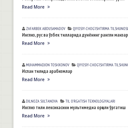
Read More
ZAFARBEK АBDUSАMАDOV
QIYOSIY-CHOG‘ISHTIRMA TILSHUNOS
Инглиз, рус ва ўзбек тилларида дунёнинг рангли манза
Read More
MUHAMMADJON TOSHXONOV
QIYOSIY-CHOG‘ISHTIRMA TILSHUN
Испан тилида арабизмлар
Read More
DILNOZA SULTАNOVА
TIL OʼRGАTISH TEXNOLOGIYALАRI
Инглиз тили лексикасини мультимедиа орқали ўргатиш
Read More