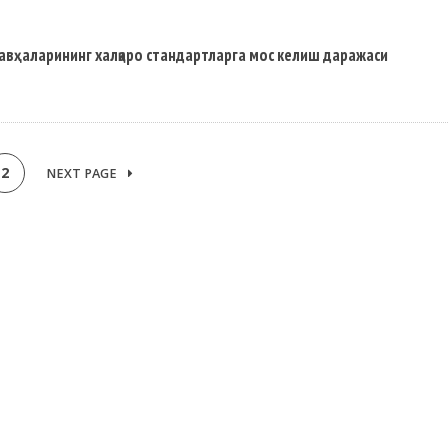
авҳаларининг халқаро стандартларга мос келиш даражаси
2
NEXT PAGE