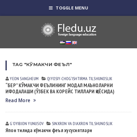
TOGGLE MENU
TAG "КЎМАКЧИ ФЕЪЛ"
YEON SANGHEUM
QIYOSIY-CHOG‘ISHTIRMA TILSHUNOSLIK
“БЕР” КЎМАКЧИ ФЕЪЛИНИНГ МОДАЛ МАЪНОЛАРНИ
ИФОДАЛАШИ (ЎЗБЕК ВА КОРЕЙС ТИЛЛАРИ ҚИЁСИДА)
Read More
GʼOYIBJON YUNUSOV
SINXRON VА DIАXRON TILSHUNOSLIK
Япон тилида кўмакчи феъл хусусиятлари