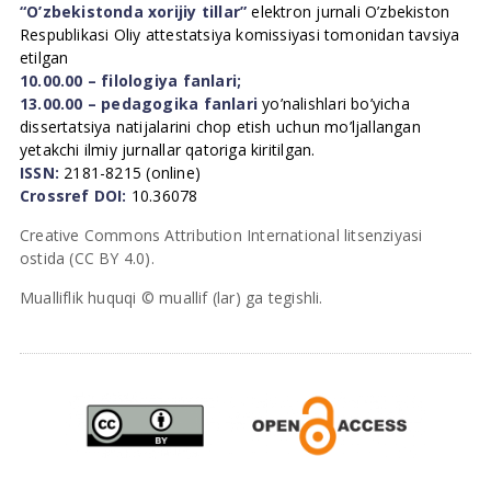
“O’zbekistonda xorijiy tillar”
elektron jurnali O’zbekiston
Respublikasi Oliy attestatsiya komissiyasi tomonidan tavsiya
etilgan
10.00.00 – filologiya fanlari;
13.00.00 – pedagogika fanlari
yo’nalishlari bo’yicha
dissertatsiya natijalarini chop etish uchun mo’ljallangan
yetakchi ilmiy jurnallar qatoriga kiritilgan.
ISSN:
2181-8215 (online)
Crossref DOI:
10.36078
Creative Commons Attribution International litsenziyasi
ostida (CC BY 4.0).
Mualliflik huquqi © muallif (lar) ga tegishli.