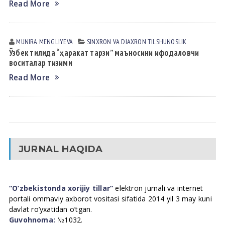
Read More
MUNIRA MENGLIYEVA
SINXRON VА DIАXRON TILSHUNOSLIK
Ўзбек тилида “ҳаракат тарзи” маъносини ифодаловчи
воситалар тизими
Read More
JURNAL HAQIDA
“O’zbekistonda xorijiy tillar”
elektron jurnali va internet
portali ommaviy axborot vositasi sifatida 2014 yil 3 may kuni
davlat ro’yxatidan o’tgan.
Guvohnoma:
№1032.