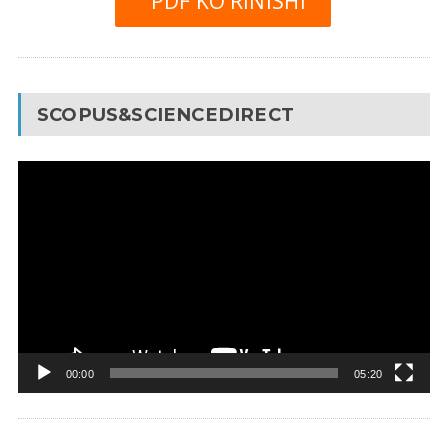
PDF KO’RINISHI
SCOPUS&SCIENCEDIRECT
Video
Pleyer
00:00
05:20