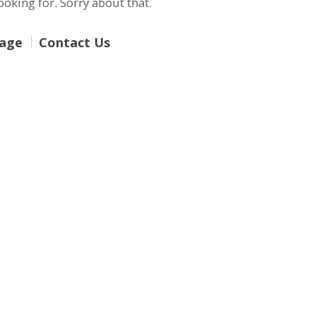
oking for. Sorry about that.
age
Contact Us