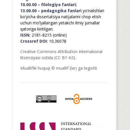
10.00.00 – filologiya fanlari;
13.00.00 – pedagogika fanlari
yo’nalishlari
bo’yicha dissertatsiya natijalarini chop etish
uchun mo’ljallangan yetakchi ilmiy jurnallar
qatoriga kiritilgan.
ISSN:
2181-8215 (online)
Crossref DOI:
10.36078
Creative Commons Attribution International
litsenziyasi ostida (CC BY 4.0).
Mualliflik huquqi © muallif (lar) ga tegishli.