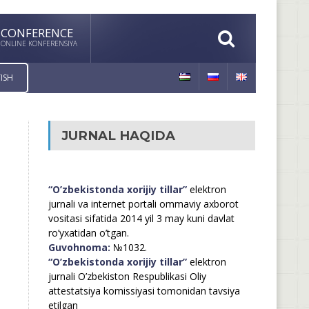
CONFERENCE
ONLINE KONFERENSIYA
ISH
JURNAL HAQIDA
“O’zbekistonda xorijiy tillar”
elektron
jurnali va internet portali ommaviy axborot
vositasi sifatida 2014 yil 3 may kuni davlat
ro’yxatidan o’tgan.
Guvohnoma:
№1032.
“O’zbekistonda xorijiy tillar”
elektron
jurnali O’zbekiston Respublikasi Oliy
attestatsiya komissiyasi tomonidan tavsiya
etilgan