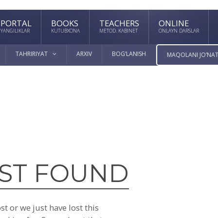
PORTAL
BOOKS
TEACHERS
ONLINE
YANGILIKLAR
KUTUBXONA
METOD. KABINET
ONLAYN DARSLAR
TAHRIRIYAT
ARXIV
BOG’LANISH
MAQOLANI JO’NAT
ST FOUND
t or we just have lost this