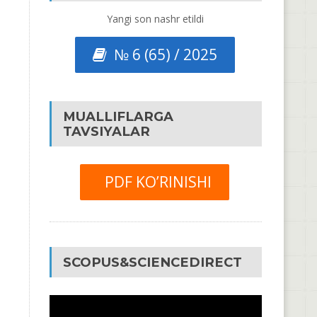
Yangi son nashr etildi
№ 6 (65) / 2025
MUALLIFLARGA
TAVSIYALAR
PDF KO’RINISHI
SCOPUS&SCIENCEDIRECT
Video
Pleyer