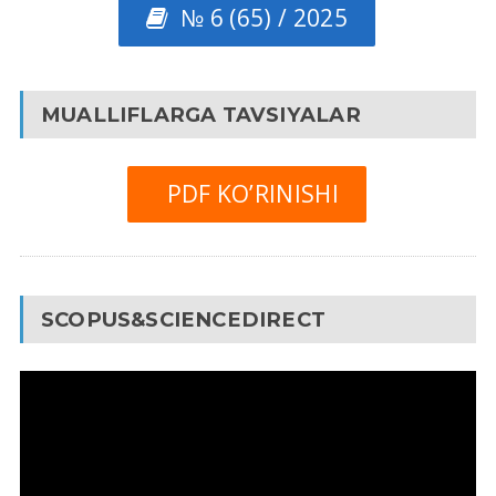
№ 6 (65) / 2025
MUALLIFLARGA TAVSIYALAR
PDF KO’RINISHI
SCOPUS&SCIENCEDIRECT
Video
Pleyer