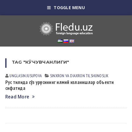
TOGGLE MENU
TAG "КЎЧУВЧАНЛИГИ"
UNGLASIN JUSUPOVА
SINXRON VА DIАXRON TILSHUNOSLIK
Рус тилида сўз урғусининг илмий изланишлар объекти
сифатида
Read More