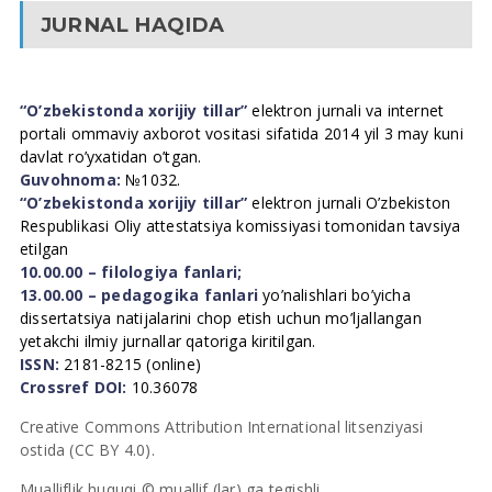
JURNAL HAQIDA
“O’zbekistonda xorijiy tillar”
elektron jurnali va internet
portali ommaviy axborot vositasi sifatida 2014 yil 3 may kuni
davlat ro’yxatidan o’tgan.
Guvohnoma:
№1032.
“O’zbekistonda xorijiy tillar”
elektron jurnali O’zbekiston
Respublikasi Oliy attestatsiya komissiyasi tomonidan tavsiya
etilgan
10.00.00 – filologiya fanlari;
13.00.00 – pedagogika fanlari
yo’nalishlari bo’yicha
dissertatsiya natijalarini chop etish uchun mo’ljallangan
yetakchi ilmiy jurnallar qatoriga kiritilgan.
ISSN:
2181-8215 (online)
Crossref DOI:
10.36078
Creative Commons Attribution International litsenziyasi
ostida (CC BY 4.0).
Mualliflik huquqi © muallif (lar) ga tegishli.