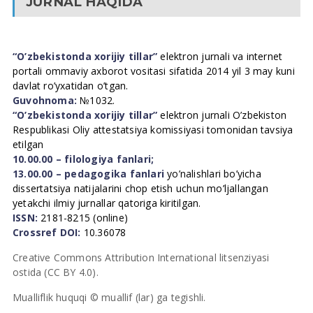
JURNAL HAQIDA
“O’zbekistonda xorijiy tillar”
elektron jurnali va internet
portali ommaviy axborot vositasi sifatida 2014 yil 3 may kuni
davlat ro’yxatidan o’tgan.
Guvohnoma:
№1032.
“O’zbekistonda xorijiy tillar”
elektron jurnali O’zbekiston
Respublikasi Oliy attestatsiya komissiyasi tomonidan tavsiya
etilgan
10.00.00 – filologiya fanlari;
13.00.00 – pedagogika fanlari
yo’nalishlari bo’yicha
dissertatsiya natijalarini chop etish uchun mo’ljallangan
yetakchi ilmiy jurnallar qatoriga kiritilgan.
ISSN:
2181-8215 (online)
Crossref DOI:
10.36078
Creative Commons Attribution International litsenziyasi
ostida (CC BY 4.0).
Mualliflik huquqi © muallif (lar) ga tegishli.