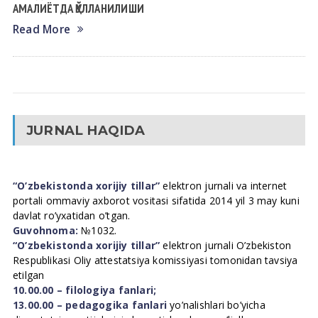
АМАЛИЁТДА ҚЎЛЛАНИЛИШИ
Read More
JURNAL HAQIDA
“O’zbekistonda xorijiy tillar”
elektron jurnali va internet
portali ommaviy axborot vositasi sifatida 2014 yil 3 may kuni
davlat ro’yxatidan o’tgan.
Guvohnoma:
№1032.
“O’zbekistonda xorijiy tillar”
elektron jurnali O’zbekiston
Respublikasi Oliy attestatsiya komissiyasi tomonidan tavsiya
etilgan
10.00.00 – filologiya fanlari;
13.00.00 – pedagogika fanlari
yo’nalishlari bo’yicha