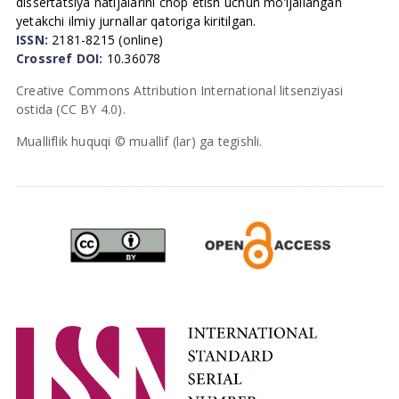
dissertatsiya natijalarini chop etish uchun mo’ljallangan
yetakchi ilmiy jurnallar qatoriga kiritilgan.
ISSN:
2181-8215 (online)
Crossref DOI:
10.36078
Creative Commons Attribution International litsenziyasi
ostida (CC BY 4.0).
Mualliflik huquqi © muallif (lar) ga tegishli.