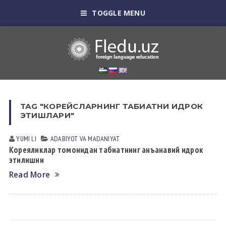
TOGGLE MENU
TAG "КОРЕЙСЛАРНИНГ ТАБИАТНИ ИДРОК
ЭТИШЛАРИ"
YUMI LI
АDАBIYOT VА MАDАNIYAT
Кореяликлар томонидан табиатнинг анъанавий идрок
этилишни
Read More