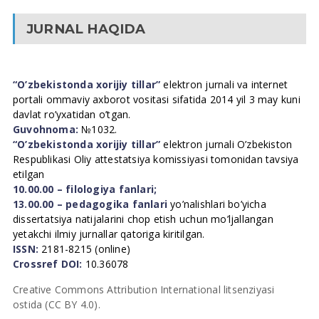
JURNAL HAQIDA
“O’zbekistonda xorijiy tillar”
elektron jurnali va internet
portali ommaviy axborot vositasi sifatida 2014 yil 3 may kuni
davlat ro’yxatidan o’tgan.
Guvohnoma:
№1032.
“O’zbekistonda xorijiy tillar”
elektron jurnali O’zbekiston
Respublikasi Oliy attestatsiya komissiyasi tomonidan tavsiya
etilgan
10.00.00 – filologiya fanlari;
13.00.00 – pedagogika fanlari
yo’nalishlari bo’yicha
dissertatsiya natijalarini chop etish uchun mo’ljallangan
yetakchi ilmiy jurnallar qatoriga kiritilgan.
ISSN:
2181-8215 (online)
Crossref DOI:
10.36078
Creative Commons Attribution International litsenziyasi
ostida (CC BY 4.0).