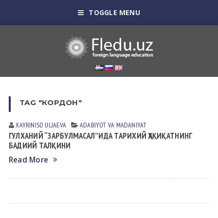
TOGGLE MENU
TAG "КОРДОН"
XAYRINISO ULJАEVА
АDАBIYOT VА MАDАNIYAT
ГУЛХАНИЙ “ЗАРБУЛМАСАЛ”ИДА ТАРИХИЙ ҲАҚИҚАТНИНГ
БАДИИЙ ТАЛҚИНИ
Read More