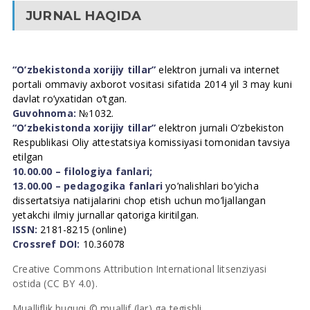
JURNAL HAQIDA
“O’zbekistonda xorijiy tillar”
elektron jurnali va internet
portali ommaviy axborot vositasi sifatida 2014 yil 3 may kuni
davlat ro’yxatidan o’tgan.
Guvohnoma:
№1032.
“O’zbekistonda xorijiy tillar”
elektron jurnali O’zbekiston
Respublikasi Oliy attestatsiya komissiyasi tomonidan tavsiya
etilgan
10.00.00 – filologiya fanlari;
13.00.00 – pedagogika fanlari
yo’nalishlari bo’yicha
dissertatsiya natijalarini chop etish uchun mo’ljallangan
yetakchi ilmiy jurnallar qatoriga kiritilgan.
ISSN:
2181-8215 (online)
Crossref DOI:
10.36078
Creative Commons Attribution International litsenziyasi
ostida (CC BY 4.0).
Mualliflik huquqi © muallif (lar) ga tegishli.