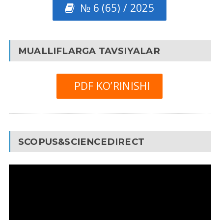
№ 6 (65) / 2025
MUALLIFLARGA TAVSIYALAR
PDF KO’RINISHI
SCOPUS&SCIENCEDIRECT
Video
Pleyer