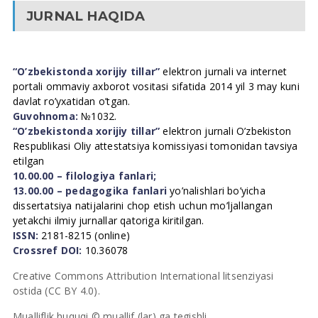
JURNAL HAQIDA
“O’zbekistonda xorijiy tillar”
elektron jurnali va internet
portali ommaviy axborot vositasi sifatida 2014 yil 3 may kuni
davlat ro’yxatidan o’tgan.
Guvohnoma:
№1032.
“O’zbekistonda xorijiy tillar”
elektron jurnali O’zbekiston
Respublikasi Oliy attestatsiya komissiyasi tomonidan tavsiya
etilgan
10.00.00 – filologiya fanlari;
13.00.00 – pedagogika fanlari
yo’nalishlari bo’yicha
dissertatsiya natijalarini chop etish uchun mo’ljallangan
yetakchi ilmiy jurnallar qatoriga kiritilgan.
ISSN:
2181-8215 (online)
Crossref DOI:
10.36078
Creative Commons Attribution International litsenziyasi
ostida (CC BY 4.0).
Mualliflik huquqi © muallif (lar) ga tegishli.