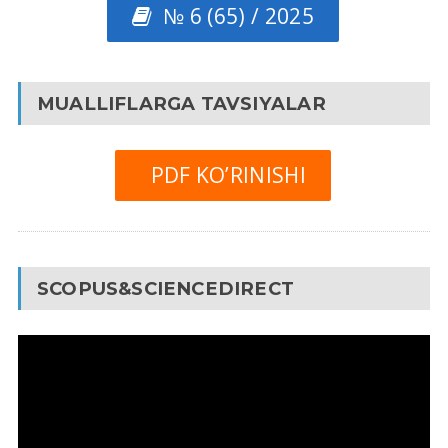
№ 6 (65) / 2025
MUALLIFLARGA TAVSIYALAR
PDF KO’RINISHI
SCOPUS&SCIENCEDIRECT
Video
Pleyer