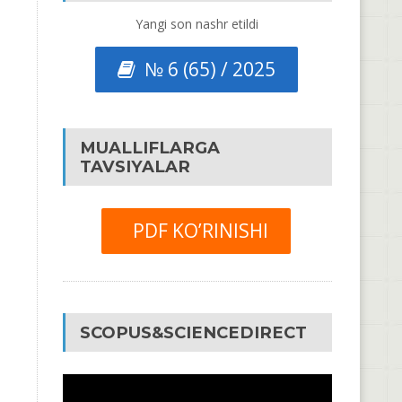
Yangi son nashr etildi
№ 6 (65) / 2025
MUALLIFLARGA
TAVSIYALAR
PDF KO’RINISHI
SCOPUS&SCIENCEDIRECT
Video
Pleyer