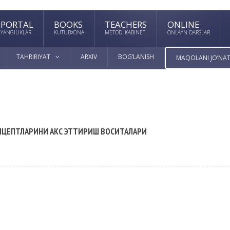
PORTAL
BOOKS
TEACHERS
ONLINE
YANGILIKLAR
KUTUBXONA
METOD. KABINET
ONLAYN DARSLAR
TAHRIRIYAT
ARXIV
BOG’LANISH
MAQOLANI JO’NAT
ОНЦЕПТЛАРИНИ АКС ЭТТИРИШ ВОСИТАЛАРИ