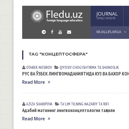
JOURNAL
YANGI NASHR
MUALLIFLARGA
TAG "КОНЦЕПТОСФЕРА"
OTABEK NOSIROV
QIYOSIY-CHOG‘ISHTIRMA TILSHUNOSLIK
РУС ВА ЎЗБЕК ЛИНГВОМАДАНИЯТИДА КУЗ ВА БАХОР К
Read More
AZIZA SHARIPOVA
TА'LIM TILNING NАZАRIY TА'RIFI
Адабий матннинг лингвоконцептологик таҳлили
Read More