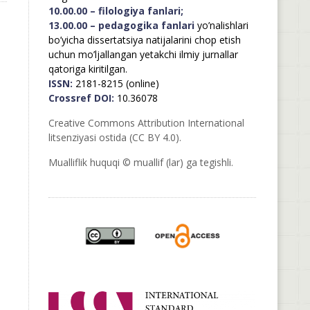
10.00.00 – filologiya fanlari;
13.00.00 – pedagogika fanlari
yo’nalishlari
bo’yicha dissertatsiya natijalarini chop etish
uchun mo’ljallangan yetakchi ilmiy jurnallar
qatoriga kiritilgan.
ISSN:
2181-8215 (online)
Crossref DOI:
10.36078
Creative Commons Attribution International
litsenziyasi ostida (CC BY 4.0).
Mualliflik huquqi © muallif (lar) ga tegishli.