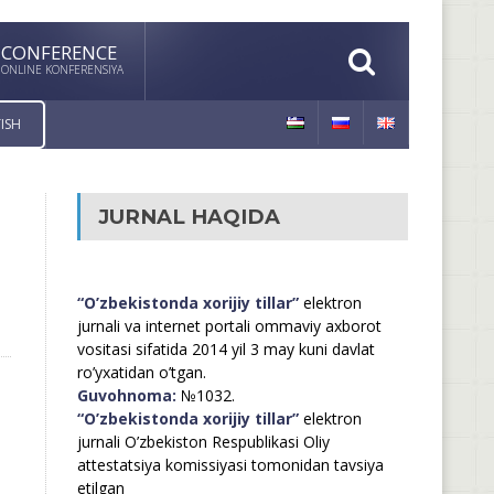
CONFERENCE
ONLINE KONFERENSIYA
ISH
JURNAL HAQIDA
“O’zbekistonda xorijiy tillar”
elektron
jurnali va internet portali ommaviy axborot
vositasi sifatida 2014 yil 3 may kuni davlat
ro’yxatidan o’tgan.
Guvohnoma:
№1032.
“O’zbekistonda xorijiy tillar”
elektron
jurnali O’zbekiston Respublikasi Oliy
attestatsiya komissiyasi tomonidan tavsiya
etilgan