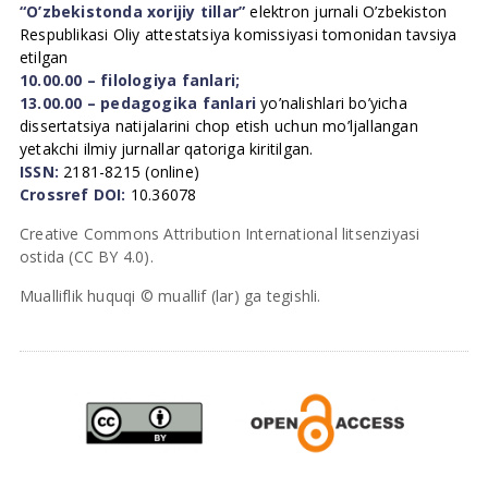
“O’zbekistonda xorijiy tillar”
elektron jurnali O’zbekiston
Respublikasi Oliy attestatsiya komissiyasi tomonidan tavsiya
etilgan
10.00.00 – filologiya fanlari;
13.00.00 – pedagogika fanlari
yo’nalishlari bo’yicha
dissertatsiya natijalarini chop etish uchun mo’ljallangan
yetakchi ilmiy jurnallar qatoriga kiritilgan.
ISSN:
2181-8215 (online)
Crossref DOI:
10.36078
Creative Commons Attribution International litsenziyasi
ostida (CC BY 4.0).
Mualliflik huquqi © muallif (lar) ga tegishli.