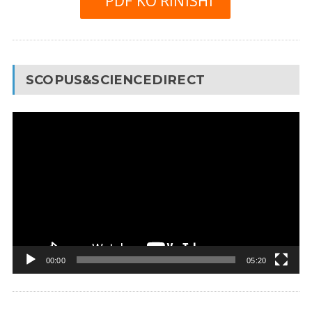
PDF KO’RINISHI
SCOPUS&SCIENCEDIRECT
Video
Pleyer
00:00
05:20