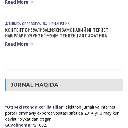
Read More
MUNISA QORАBOEVА
JURNALISTIKA
КОНТEНТ ВИЗУАЛИЗАЦИЯСИ ЗАМОНАВИЙ ИНТEРНEТ
НАШРЛАРИ УЧУН ЭНГ МУҲИМ ТEНДEНЦИЯ СИФАТИДА
Read More
JURNAL HAQIDA
“O’zbekistonda xorijiy tillar”
elektron jurnali va internet
portali ommaviy axborot vositasi sifatida 2014 yil 3 may kuni
davlat ro’yxatidan o’tgan.
Guvohnoma:
№1032.