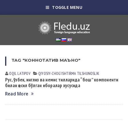
TOGGLE MENU
TAG "КОННОТАТИВ МАЪНО"
OQIL LАTIPOV
QIYOSIY-CHOG‘ISHTIRMA TILSHUNOSLIK
Рус, ўзбек, инглиз ва немис тилларида “бош” компоненти
билан ҳосил бўлган иборалар хусусида
Read More