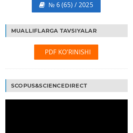
№ 6 (65) / 2025
MUALLIFLARGA TAVSIYALAR
PDF KO’RINISHI
SCOPUS&SCIENCEDIRECT
Video
Pleyer