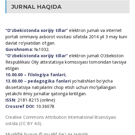
JURNAL HAQIDA
“O’zbekistonda xorijiy tillar”
elektron jurnali va internet
portali ommaviy axborot vositasi sifatida 2014 yil 3 may kuni
davlat ro’yxatidan o’tgan.
Guvohnoma:
№1032.
“O’zbekistonda xorijiy tillar”
elektron jurnali O’zbekiston
Respublikasi Oliy attestatsiya komissiyasi tomonidan tavsiya
etilgan
10.00.00 – filologiya fanlari;
13.00.00 – pedagogika fanlari
yo’nalishlari bo’yicha
dissertatsiya natijalarini chop etish uchun mo’ljallangan
yetakchi ilmiy jurnallar qatoriga kiritilgan.
ISSN:
2181-8215 (online)
Crossref DOI:
10.36078
Creative Commons Attribution International litsenziyasi
ostida (CC BY 4.0).
Mualliflik huquqi © muallif (lar) ga tegishli.