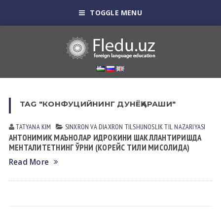
TOGGLE MENU
TAG "КОНФУЦИЙНИНГ ДУНЁҚАРАШИ"
TATYANA KIM
SINXRON VА DIАXRON TILSHUNOSLIK
TIL NАZАRIYASI
АНТОНИМИК МАЪНОЛАР ИДРОКИНИ ШАКЛЛАНТИРИШДА
МЕНТАЛИТЕТНИНГ ЎРНИ (КОРЕЙС ТИЛИ МИСОЛИДА)
Read More