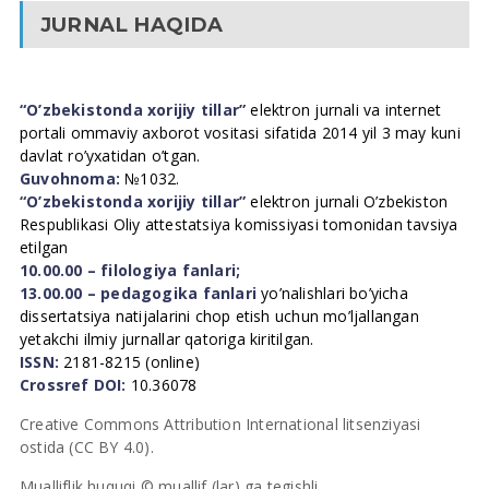
JURNAL HAQIDA
“O’zbekistonda xorijiy tillar”
elektron jurnali va internet
portali ommaviy axborot vositasi sifatida 2014 yil 3 may kuni
davlat ro’yxatidan o’tgan.
Guvohnoma:
№1032.
“O’zbekistonda xorijiy tillar”
elektron jurnali O’zbekiston
Respublikasi Oliy attestatsiya komissiyasi tomonidan tavsiya
etilgan
10.00.00 – filologiya fanlari;
13.00.00 – pedagogika fanlari
yo’nalishlari bo’yicha
dissertatsiya natijalarini chop etish uchun mo’ljallangan
yetakchi ilmiy jurnallar qatoriga kiritilgan.
ISSN:
2181-8215 (online)
Crossref DOI:
10.36078
Creative Commons Attribution International litsenziyasi
ostida (CC BY 4.0).
Mualliflik huquqi © muallif (lar) ga tegishli.