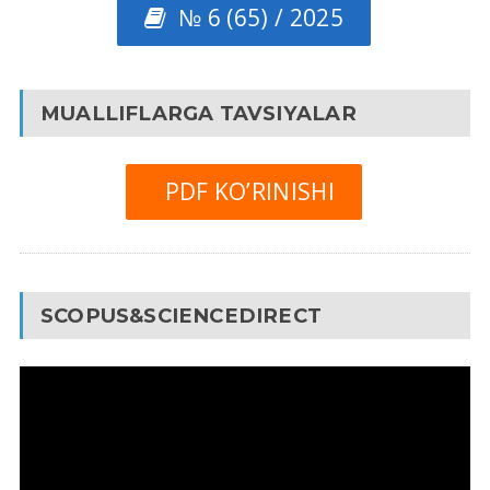
№ 6 (65) / 2025
MUALLIFLARGA TAVSIYALAR
PDF KO’RINISHI
SCOPUS&SCIENCEDIRECT
Video
Pleyer