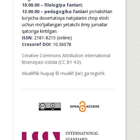
10.00.00 – filologiya fanlari;
13.00.00 – pedagogika fanlari
yo’nalishlari
bo’yicha dissertatsiya natijalarini chop etish
uchun mo’ljallangan yetakchi ilmiy jurnallar
qatoriga kiritilgan.
ISSN:
2181-8215 (online)
Crossref DOI:
10.36078
Creative Commons Attribution International
litsenziyasi ostida (CC BY 4.0).
Mualliflik huquqi © muallif (lar) ga tegishli.