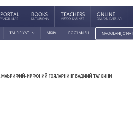
PORTAL
BOOKS
TEACHERS
ONLINE
YANGILIKLAR
KUTUBXONA
METOD. KABINET
ONLAYN DARSLAR
TAHRIRIYAT
ARXIV
BOG’LANISH
MAQOLANI JO’NAT
ДА МАЪРИФИЙ-ИРФОНИЙ ҒОЯЛАРНИНГ БАДИИЙ ТАЛҚИНИ