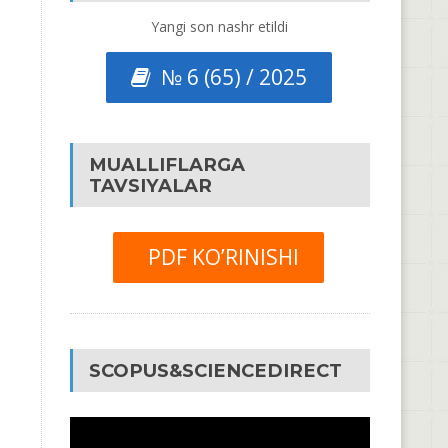
Yangi son nashr etildi
№ 6 (65) / 2025
MUALLIFLARGA
TAVSIYALAR
PDF KO’RINISHI
SCOPUS&SCIENCEDIRECT
Video
Pleyer