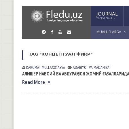
JOURNAL
YANGI NASHR
MUALLIFLARGA
TAG "КОНЦЕПТУАЛ ФИКР"
KAROMAT MULLАXOʼJАEVА
АDАBIYOT VА MАDАNIYAT
АЛИШЕР НАВОИЙ ВА АБДУРАҲМОН ЖОМИЙ ҒАЗАЛЛАРИ
Read More