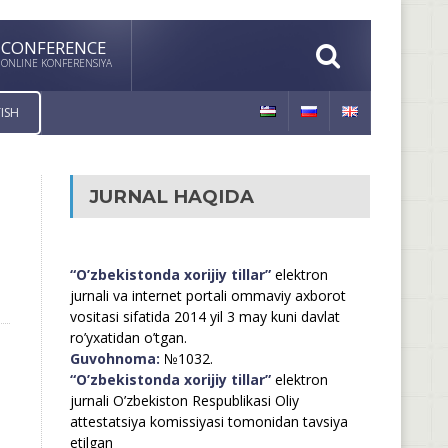
CONFERENCE
ONLINE KONFERENSIYA
ISH
JURNAL HAQIDA
“O’zbekistonda xorijiy tillar”
elektron
jurnali va internet portali ommaviy axborot
vositasi sifatida 2014 yil 3 may kuni davlat
ro’yxatidan o’tgan.
Guvohnoma:
№1032.
“O’zbekistonda xorijiy tillar”
elektron
jurnali O’zbekiston Respublikasi Oliy
attestatsiya komissiyasi tomonidan tavsiya
etilgan