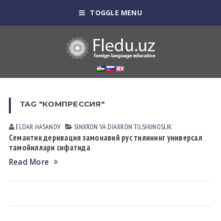
TOGGLE MENU
TAG "КОМПРЕССИЯ"
ELDAR HАSАNOV
SINXRON VА DIАXRON TILSHUNOSLIK
Семантик деривация замонавий рус тилининг универсал
тамойиллари сифатида
Read More