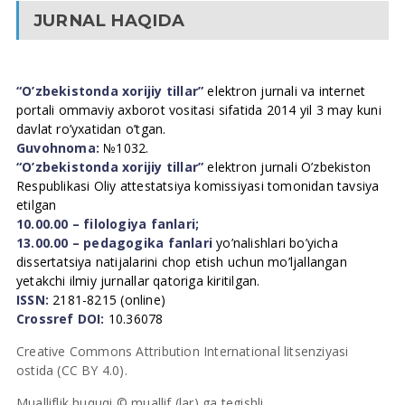
JURNAL HAQIDA
“O’zbekistonda xorijiy tillar”
elektron jurnali va internet
portali ommaviy axborot vositasi sifatida 2014 yil 3 may kuni
davlat ro’yxatidan o’tgan.
Guvohnoma:
№1032.
“O’zbekistonda xorijiy tillar”
elektron jurnali O’zbekiston
Respublikasi Oliy attestatsiya komissiyasi tomonidan tavsiya
etilgan
10.00.00 – filologiya fanlari;
13.00.00 – pedagogika fanlari
yo’nalishlari bo’yicha
dissertatsiya natijalarini chop etish uchun mo’ljallangan
yetakchi ilmiy jurnallar qatoriga kiritilgan.
ISSN:
2181-8215 (online)
Crossref DOI:
10.36078
Creative Commons Attribution International litsenziyasi
ostida (CC BY 4.0).
Mualliflik huquqi © muallif (lar) ga tegishli.