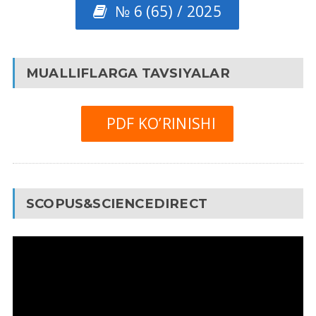
№ 6 (65) / 2025
MUALLIFLARGA TAVSIYALAR
PDF KO’RINISHI
SCOPUS&SCIENCEDIRECT
Video
Pleyer