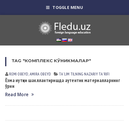
TOGGLE MENU
TAG "КОМПЛЕКС КЎНИКМАЛАР"
REMI OBEYD, АMIRA OBEYD
TА'LIM TILNING NАZАRIY TА'RIFI
Ёзма нутқни шакллантиришда аутентик материалларнинг
ўрни
Read More