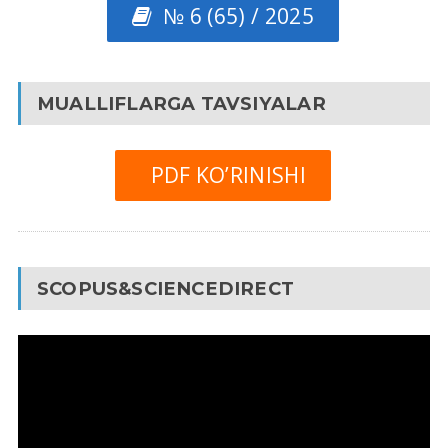
№ 6 (65) / 2025
MUALLIFLARGA TAVSIYALAR
PDF KO’RINISHI
SCOPUS&SCIENCEDIRECT
Video
Pleyer