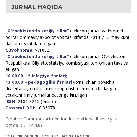
JURNAL HAQIDA
“O’zbekistonda xorijiy tillar”
elektron jurnali va internet
portali ommaviy axborot vositasi sifatida 2014 yil 3 may kuni
davlat ro’yxatidan o’tgan.
Guvohnoma:
№1032.
“O’zbekistonda xorijiy tillar”
elektron jurnali O’zbekiston
Respublikasi Oliy attestatsiya komissiyasi tomonidan tavsiya
etilgan
10.00.00 – filologiya fanlari;
13.00.00 – pedagogika fanlari
yo’nalishlari bo’yicha
dissertatsiya natijalarini chop etish uchun mo’ljallangan
yetakchi ilmiy jurnallar qatoriga kiritilgan.
ISSN:
2181-8215 (online)
Crossref DOI:
10.36078
Creative Commons Attribution International litsenziyasi
ostida (CC BY 4.0).
Mualliflik huquqi © muallif (lar) ga tegishli.