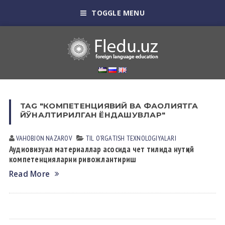
TOGGLE MENU
TAG "КОМПЕТЕНЦИЯВИЙ ВА ФАОЛИЯТГА
ЙЎНАЛТИРИЛГАН ЁНДАШУВЛАР"
VAHOBJON NАZАROV
TIL OʼRGАTISH TEXNOLOGIYALАRI
Аудиовизуал материаллар асосида чет тилида нутқий
компетенцияларни ривожлантириш
Read More