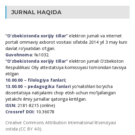
JURNAL HAQIDA
“O’zbekistonda xorijiy tillar”
elektron jurnali va internet
portali ommaviy axborot vositasi sifatida 2014 yil 3 may kuni
davlat ro’yxatidan o’tgan.
Guvohnoma:
№1032.
“O’zbekistonda xorijiy tillar”
elektron jurnali O’zbekiston
Respublikasi Oliy attestatsiya komissiyasi tomonidan tavsiya
etilgan
10.00.00 – filologiya fanlari;
13.00.00 – pedagogika fanlari
yo’nalishlari bo’yicha
dissertatsiya natijalarini chop etish uchun mo’ljallangan
yetakchi ilmiy jurnallar qatoriga kiritilgan.
ISSN:
2181-8215 (online)
Crossref DOI:
10.36078
Creative Commons Attribution International litsenziyasi
ostida (CC BY 4.0).